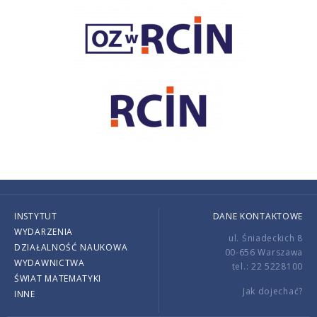
INSTYTUT
DANE KONTAKTOWE
WYDARZENIA
ul. Śniadeckich 8
DZIAŁALNOŚĆ NAUKOWA
00-656 Warszawa
WYDAWNICTWA
tel.: 22 5228100
ŚWIAT MATEMATYKI
Jak dojechać?
INNE