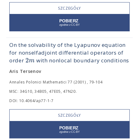
SZCZEGÓŁY
On the solvability of the Lyapunov equation
for nonselfadjoint differential operators of
2
m
order
with nonlocal boundary conditions
Aris Tersenov
Annales Polonici Mathematici 77 (2001) , 79-104
MSC: 34G10, 34B05, 47E05, 47N20.
DOI: 10.4064/ap77-1-7
SZCZEGÓŁY