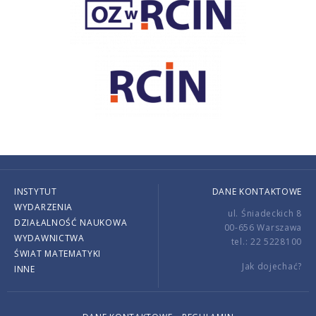
INSTYTUT
DANE KONTAKTOWE
WYDARZENIA
ul. Śniadeckich 8
DZIAŁALNOŚĆ NAUKOWA
00-656 Warszawa
WYDAWNICTWA
tel.: 22 5228100
ŚWIAT MATEMATYKI
Jak dojechać?
INNE