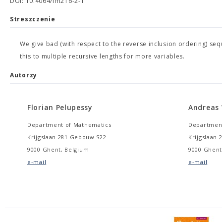
DOI: 10.4064/fm216-2-1
Streszczenie
We give bad (with respect to the reverse inclusion ordering) s
this to multiple recursive lengths for more variables.
Autorzy
Florian Pelupessy
Andreas
Department of Mathematics
Department
Krijgslaan 281 Gebouw S22
Krijgslaan
9000 Ghent, Belgium
9000 Ghent
e-mail
e-mail