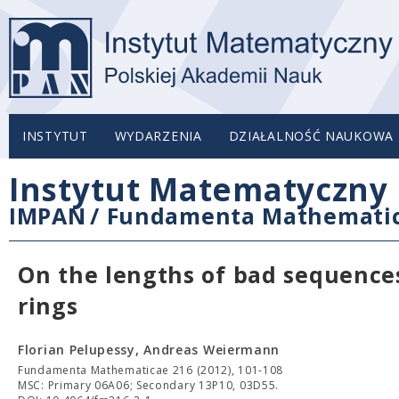
INSTYTUT
WYDARZENIA
DZIAŁALNOŚĆ NAUKOWA
Instytut Matematyczny 
IMPAN
/
Fundamenta Mathemati
On the lengths of bad sequence
rings
Florian Pelupessy, Andreas Weiermann
Fundamenta Mathematicae 216 (2012), 101-108
MSC: Primary 06A06; Secondary 13P10, 03D55.