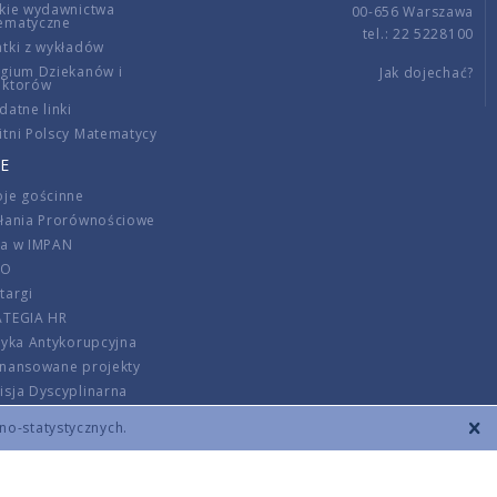
kie wydawnictwa
00-656 Warszawa
ematyczne
tel.: 22 5228100
tki z wykładów
gium Dziekanów i
Jak dojechać?
ektorów
datne linki
tni Polscy Matematycy
E
je gościnne
ałania Prorównościowe
ca w IMPAN
DO
targi
ATEGIA HR
tyka Antykorupcyjna
inansowane projekty
sja Dyscyplinarna
rmator
zno-statystycznych.
szenie opłat