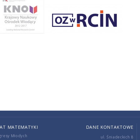
IAT MATEMATYKI
DANE KONTAKTOWE
gresy Młodych
ul. Śniadeckich 8