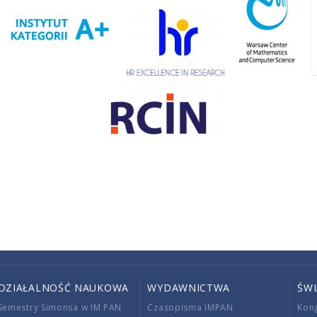
DZIAŁALNOŚĆ NAUKOWA
WYDAWNICTWA
ŚW
Semestry Simonsa w IM PAN
Czasopisma IMPAN
Kon