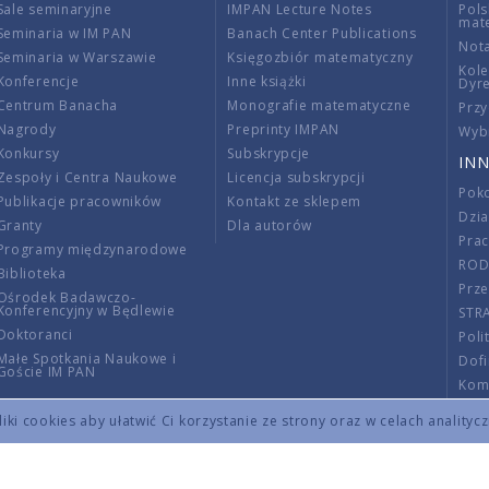
Sale seminaryjne
IMPAN Lecture Notes
Pols
mat
Seminaria w IM PAN
Banach Center Publications
Nota
Seminaria w Warszawie
Księgozbiór matematyczny
Kole
Konferencje
Inne książki
Dyr
Centrum Banacha
Monografie matematyczne
Przy
Nagrody
Preprinty IMPAN
Wybi
Konkursy
Subskrypcje
INN
Zespoły i Centra Naukowe
Licencja subskrypcji
Poko
Publikacje pracowników
Kontakt ze sklepem
Dzi
Granty
Dla autorów
Pra
Programy międzynarodowe
RO
Biblioteka
Prze
Ośrodek Badawczo-
Konferencyjny w Będlewie
STR
Doktoranci
Poli
Małe Spotkania Naukowe i
Dof
Goście IM PAN
Komi
Info
ki cookies aby ułatwić Ci korzystanie ze strony oraz w celach analityc
Wno