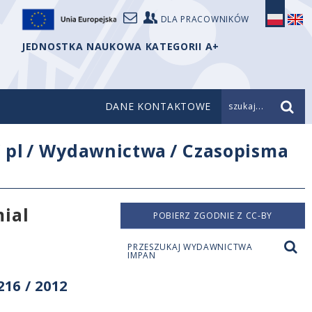
DLA PRACOWNIKÓW
JEDNOSTKA NAUKOWA KATEGORII A+
DANE KONTAKTOWE
szukaj...
/
pl
/
Wydawnictwa
/
Czasopisma
ial
POBIERZ ZGODNIE Z CC-BY
PRZESZUKAJ WYDAWNICTWA
IMPAN
16 / 2012