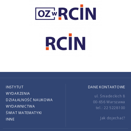
INSTYTUT
DANE KONTAKTOWE
WYDARZENIA
ul. Śniadeckich 8
DZIAŁALNOŚĆ NAUKOWA
00-656 Warszawa
WYDAWNICTWA
tel.: 22 5228100
ŚWIAT MATEMATYKI
Jak dojechać?
INNE