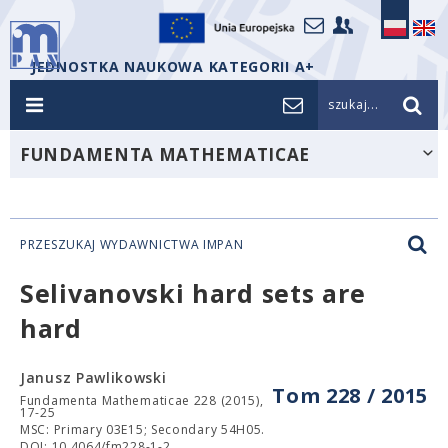
JEDNOSTKA NAUKOWA KATEGORII A+
szukaj...
FUNDAMENTA MATHEMATICAE
PRZESZUKAJ WYDAWNICTWA IMPAN
Selivanovski hard sets are
hard
Janusz Pawlikowski
Tom 228 / 2015
Fundamenta Mathematicae 228 (2015),
17-25
MSC: Primary 03E15; Secondary 54H05.
DOI: 10.4064/fm228-1-2