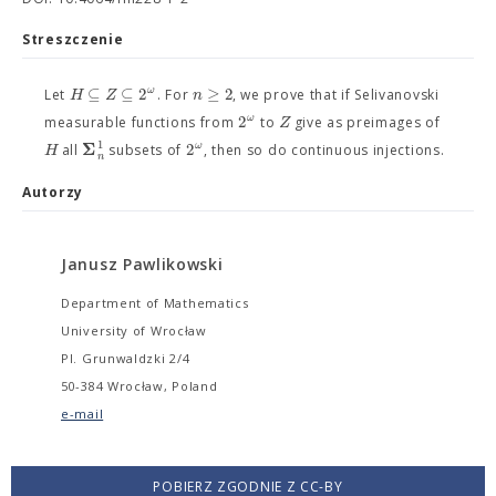
Streszczenie
⊆
⊆
2
≥
2
ω
H
Z
n
Let
. For
, we prove that if Selivanovski
2
ω
Z
measurable functions from
to
give as preimages of
1
Σ
2
ω
H
all
subsets of
, then so do continuous injections.
n
Autorzy
Janusz Pawlikowski
Department of Mathematics
University of Wrocław
Pl. Grunwaldzki 2/4
50-384 Wrocław, Poland
e-mail
POBIERZ ZGODNIE Z CC-BY