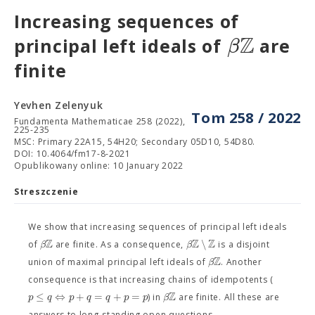
Increasing sequences of
Z
β
principal left ideals of
are
finite
Yevhen Zelenyuk
Tom 258 / 2022
Fundamenta Mathematicae 258 (2022),
225-235
MSC: Primary 22A15, 54H20; Secondary 05D10, 54D80.
DOI: 10.4064/fm17-8-2021
Opublikowany online: 10 January 2022
Streszczenie
We show that increasing sequences of principal left ideals
Z
Z
Z
∖
β
β
of
are finite. As a consequence,
is a disjoint
Z
β
union of maximal principal left ideals of
. Another
consequence is that increasing chains of idempotents (
Z
≤
⇔
+
=
+
=
p
q
p
q
q
p
p
β
) in
are finite. All these are
answers to long-standing open questions.