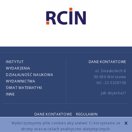
INSTYTUT
DANE KONTAKTOWE
WYDARZENIA
ul. Śniadeckich 8
DZIAŁALNOŚĆ NAUKOWA
00-656 Warszawa
WYDAWNICTWA
tel.: 22 5228100
ŚWIAT MATEMATYKI
Jak dojechać?
INNE
DANE KONTAKTOWE
REGULAMIN
Copyright © 2026 by IMPAN. All rights reserved.
Wykorzystujemy pliki cookies aby ułatwić Ci korzystanie ze
strony oraz w celach analityczno-statystycznych.