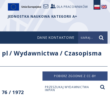
DLA PRACOWNIKÓW
JEDNOSTKA NAUKOWA KATEGORII A+
DANE KONTAKTOWE
szukaj...
/
pl
/
Wydawnictwa
/
Czasopisma
POBIERZ ZGODNIE Z CC-BY
PRZESZUKAJ WYDAWNICTWA
IMPAN
76 / 1972