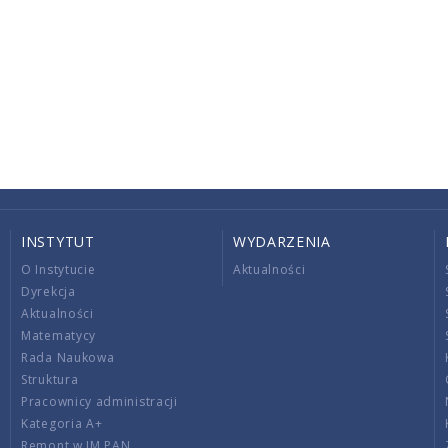
INSTYTUT
WYDARZENIA
O Instytucie
Aktualności
Dyrekcja
Aktualności
Matematycy
Rada Naukowa
Struktura
Pracownicy administracji
Kategoria A+
Remont w IM PAN