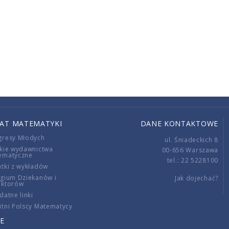
IAT MATEMATYKI
DANE KONTAKTOWE
gresy Młodych
ul. Śniadeckich 8
kie wydawnictwa
00-656 Warszawa
ematyczne
tel.: 22 5228100
tki z wykładów
gium Dziekanów i
Jak dojechać?
ektorów
datne linki
tni Polscy Matematycy
E