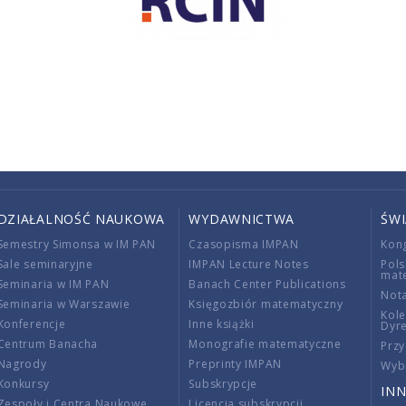
DZIAŁALNOŚĆ NAUKOWA
WYDAWNICTWA
ŚW
Semestry Simonsa w IM PAN
Czasopisma IMPAN
Kon
Sale seminaryjne
IMPAN Lecture Notes
Pols
mat
Seminaria w IM PAN
Banach Center Publications
Nota
Seminaria w Warszawie
Księgozbiór matematyczny
Kole
Konferencje
Inne książki
Dyr
Centrum Banacha
Monografie matematyczne
Przy
Nagrody
Preprinty IMPAN
Wybi
Konkursy
Subskrypcje
INN
Zespoły i Centra Naukowe
Licencja subskrypcji