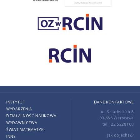
INSTYTUT
DANE KONTAKTOWE
WYDARZENIA
ul. Śniadeckich 8
DZIAŁALNOŚĆ NAUKOWA
00-656 Warszawa
WYDAWNICTWA
tel.: 22 5228100
ŚWIAT MATEMATYKI
Jak dojechać?
INNE