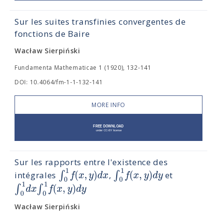
Sur les suites transfinies convergentes de
fonctions de Baire
Wacław Sierpiński
Fundamenta Mathematicae 1 (1920), 132-141
DOI: 10.4064/fm-1-1-132-141
MORE INFO
Sur les rapports entre l'existence des
1
1
(
,
)
(
,
)
∫
∫
f
x
y
d
x
f
x
y
d
y
intégrales
,
et
0
0
1
1
(
,
)
∫
∫
d
x
f
x
y
d
y
0
0
Wacław Sierpiński