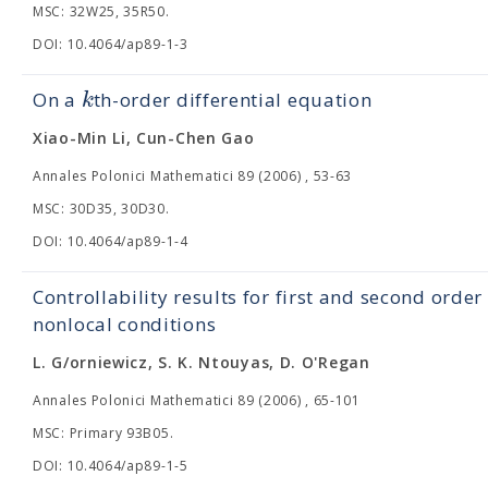
MSC: 32W25, 35R50.
DOI: 10.4064/ap89-1-3
k
On a
th-order differential equation
Xiao-Min Li, Cun-Chen Gao
Annales Polonici Mathematici 89 (2006) , 53-63
MSC: 30D35, 30D30.
DOI: 10.4064/ap89-1-4
Controllability results for first and second order
nonlocal conditions
L. G/orniewicz, S. K. Ntouyas, D. O'Regan
Annales Polonici Mathematici 89 (2006) , 65-101
MSC: Primary 93B05.
DOI: 10.4064/ap89-1-5