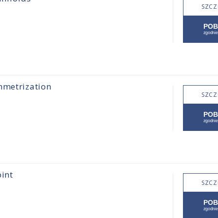
SZCZ
mmetrization
SZCZ
oint
SZCZ