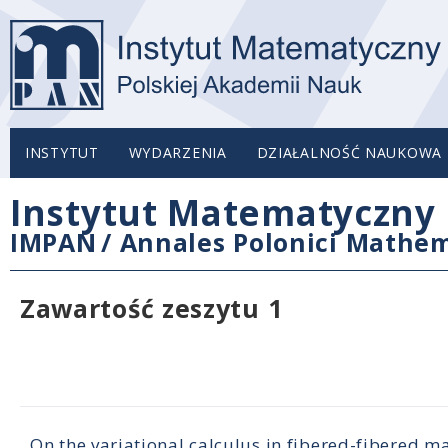
INSTYTUT
WYDARZENIA
DZIAŁALNOŚĆ NAUKOWA
Instytut Matematyczny 
IMPAN
/
Annales Polonici Mathem
Zawartość zeszytu 1
On the variational calculus in fibered-fibered m