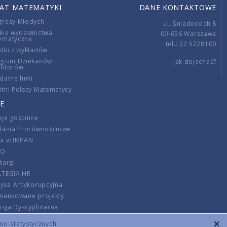
IAT MATEMATYKI
DANE KONTAKTOWE
gresy Młodych
ul. Śniadeckich 8
kie wydawnictwa
00-656 Warszawa
ematyczne
tel.: 22 5228100
tki z wykładów
gium Dziekanów i
Jak dojechać?
ektorów
datne linki
tni Polscy Matematycy
E
je gościnne
ałania Prorównościowe
ca w IMPAN
DO
targi
ATEGIA HR
tyka Antykorupcyjna
inansowane projekty
sja Dyscyplinarna
rmator
zno-statystycznych.