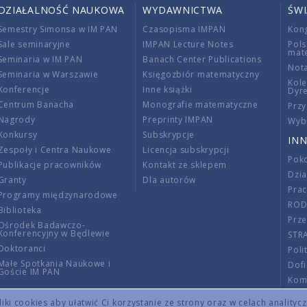
DZIAŁALNOŚĆ NAUKOWA
WYDAWNICTWA
ŚW
Semestry Simonsa w IM PAN
Czasopisma IMPAN
Kon
Sale seminaryjne
IMPAN Lecture Notes
Pols
mat
Seminaria w IM PAN
Banach Center Publications
Nota
Seminaria w Warszawie
Księgozbiór matematyczny
Kole
Konferencje
Inne książki
Dyr
Centrum Banacha
Monografie matematyczne
Przy
Nagrody
Preprinty IMPAN
Wybi
Konkursy
Subskrypcje
INN
Zespoły i Centra Naukowe
Licencja subskrypcji
Poko
Publikacje pracowników
Kontakt ze sklepem
Dzi
Granty
Dla autorów
Pra
Programy międzynarodowe
RO
Biblioteka
Prze
Ośrodek Badawczo-
Konferencyjny w Będlewie
STR
Doktoranci
Poli
Małe Spotkania Naukowe i
Dof
Goście IM PAN
Komi
Info
ki cookies aby ułatwić Ci korzystanie ze strony oraz w celach analityc