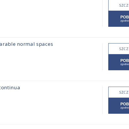
SZCZ
parable normal spaces
SZCZ
continua
SZCZ