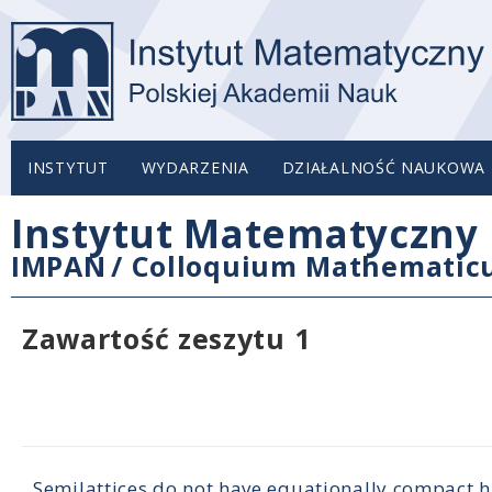
INSTYTUT
WYDARZENIA
DZIAŁALNOŚĆ NAUKOWA
Instytut Matematyczny 
IMPAN
/
Colloquium Mathemati
Zawartość zeszytu 1
Semilattices do not have equationally compact h