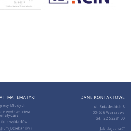
IAT MATEMATYKI
DANE KONTAKTOWE
gresy Młodych
ul. Śniadeckich 8
kie wydawnictwa
00-656 Warszawa
ematyczne
tel.: 22 5228100
tki z wykładów
gium Dziekanów i
Jak dojechać?