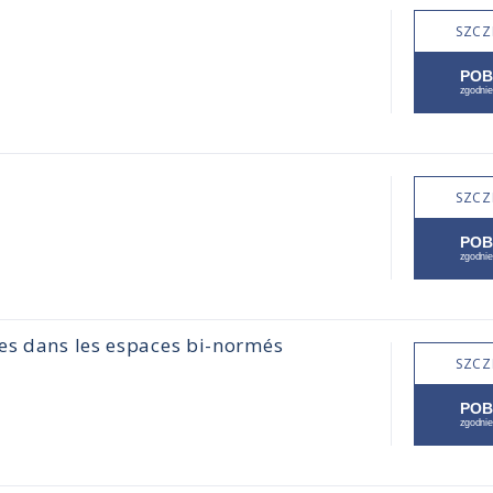
SZCZ
SZCZ
es dans les espaces bi-normés
SZCZ