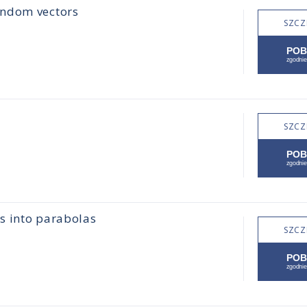
andom vectors
SZCZ
SZCZ
es into parabolas
SZCZ