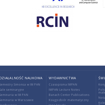
DZIAŁALNOŚĆ NAUKOWA
WYDAWNICTWA
ŚW
Semestry Simonsa w IM PAN
Czasopisma IMPAN
Kon
Sale seminaryjne
IMPAN Lecture Notes
Pols
mat
Seminaria w IM PAN
Banach Center Publications
Nota
Seminaria w Warszawie
Księgozbiór matematyczny
Kole