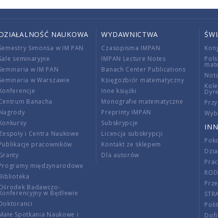
DZIAŁALNOŚĆ NAUKOWA
WYDAWNICTWA
ŚW
Semestry Simonsa w IM PAN
Czasopisma IMPAN
Kon
Sale seminaryjne
IMPAN Lecture Notes
Pols
mat
Seminaria w IM PAN
Banach Center Publications
Nota
Seminaria w Warszawie
Księgozbiór matematyczny
Kole
Konferencje
Inne książki
Dyr
Centrum Banacha
Monografie matematyczne
Przy
Nagrody
Preprinty IMPAN
Wybi
Konkursy
Subskrypcje
INN
Zespoły i Centra Naukowe
Licencja subskrypcji
Poko
Publikacje pracowników
Kontakt ze sklepem
Dzi
Granty
Dla autorów
Pra
Programy międzynarodowe
RO
Biblioteka
Prze
Ośrodek Badawczo-
Konferencyjny w Będlewie
STR
Doktoranci
Poli
Małe Spotkania Naukowe i
Dof