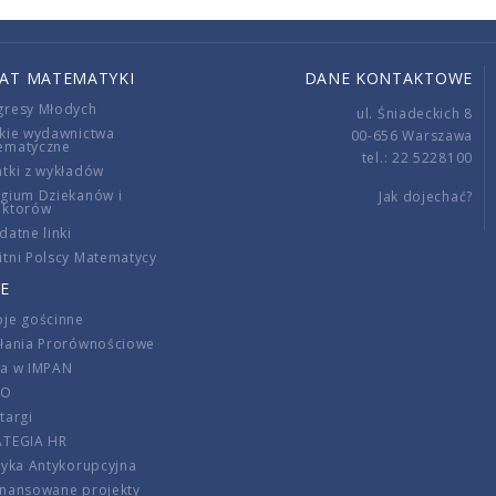
IAT MATEMATYKI
DANE KONTAKTOWE
gresy Młodych
ul. Śniadeckich 8
kie wydawnictwa
00-656 Warszawa
ematyczne
tel.: 22 5228100
tki z wykładów
gium Dziekanów i
Jak dojechać?
ektorów
datne linki
tni Polscy Matematycy
E
je gościnne
ałania Prorównościowe
ca w IMPAN
DO
targi
ATEGIA HR
tyka Antykorupcyjna
inansowane projekty