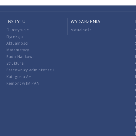
INSTYTUT
WYDARZENIA
O Instytucie
Aktualności
Dyrekcja
Aktualności
Matematycy
Rada Naukowa
Struktura
Pracownicy administracji
Kategoria A+
Remont w IM PAN