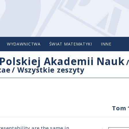
WYDAWNICTWA
ŚWIAT MATEMATYKI
INNE
Polskiej Akademii Nauk
cae
/
Wszystkie zeszyty
Tom 
esentability are the same in