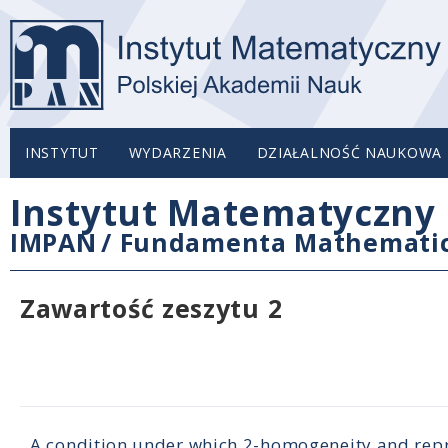
INSTYTUT
WYDARZENIA
DZIAŁALNOŚĆ NAUKOWA
Instytut Matematyczny 
IMPAN
/
Fundamenta Mathemati
Zawartość zeszytu 2
A condition under which 2-homogeneity and repr