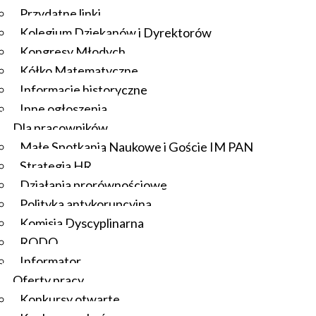
Przydatne linki
Kolegium Dziekanów i Dyrektorów
Kongresy Młodych
Kółko Matematyczne
Informacje historyczne
Inne ogłoszenia
Dla pracowników
Małe Spotkania Naukowe i Goście IM PAN
Strategia HR
Działania prorównościowe
Polityka antykorupcyjna
Komisja Dyscyplinarna
RODO
Informator
Oferty pracy
Konkursy otwarte