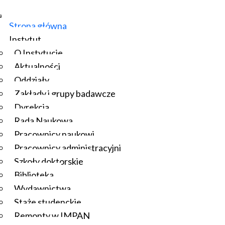
Strona główna
Instytut
O Instytucie
Aktualności
Oddziały
Zakłady i grupy badawcze
Dyrekcja
Rada Naukowa
Pracownicy naukowi
Pracownicy administracyjni
Szkoły doktorskie
Biblioteka
Wydawnictwa
Staże studenckie
Remonty w IMPAN