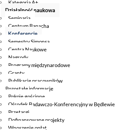
Kategoria A+
Działalność naukowa
Seminaria
Centrum Banacha
Konferencje
Semestry Simonsa
Centra Naukowe
Nagrody
Programy międzynarodowe
Granty
Publikacje pracowników
Pozostałe informacje
Pokoje gościnne
Ośrodek Badawczo-Konferencyjny w Będlewie
Przetargi
Dofinansowane projekty
Wnoszenie opłat