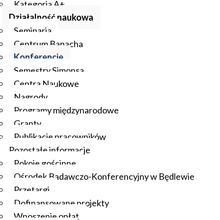
Kategoria A+
Działalność naukowa
Seminaria
Centrum Banacha
Konferencje
Semestry Simonsa
Centra Naukowe
Nagrody
Programy międzynarodowe
Granty
Publikacje pracowników
Pozostałe informacje
Pokoje gościnne
Ośrodek Badawczo-Konferencyjny w Będlewie
Przetargi
Dofinansowane projekty
Wnoszenie opłat