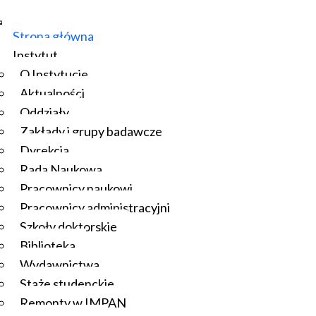
Strona główna
Instytut
O Instytucie
Aktualności
Oddziały
Zakłady i grupy badawcze
Dyrekcja
Rada Naukowa
Pracownicy naukowi
Pracownicy administracyjni
Szkoły doktorskie
Biblioteka
Wydawnictwa
Staże studenckie
Remonty w IMPAN