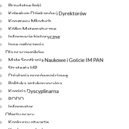
Przydatne linki
Kolegium Dziekanów i Dyrektorów
Kongresy Młodych
Kółko Matematyczne
Informacje historyczne
Inne ogłoszenia
Dla pracowników
Małe Spotkania Naukowe i Goście IM PAN
Strategia HR
Działania prorównościowe
Polityka antykorupcyjna
Komisja Dyscyplinarna
RODO
Informator
Oferty pracy
Konkursy otwarte