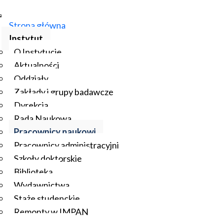
Strona główna
Instytut
O Instytucie
Aktualności
Oddziały
Zakłady i grupy badawcze
Dyrekcja
Rada Naukowa
Pracownicy naukowi
Pracownicy administracyjni
Szkoły doktorskie
Biblioteka
Wydawnictwa
Staże studenckie
Remonty w IMPAN