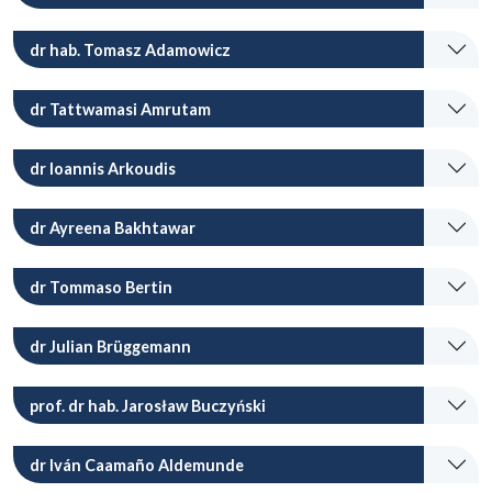
dr hab. Tomasz Adamowicz
dr Tattwamasi Amrutam
dr Ioannis Arkoudis
dr Ayreena Bakhtawar
dr Tommaso Bertin
dr Julian Brüggemann
prof. dr hab. Jarosław Buczyński
dr Iván Caamaño Aldemunde