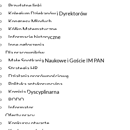
Przydatne linki
Kolegium Dziekanów i Dyrektorów
Kongresy Młodych
Kółko Matematyczne
Informacje historyczne
Inne ogłoszenia
Dla pracowników
Małe Spotkania Naukowe i Goście IM PAN
Strategia HR
Działania prorównościowe
Polityka antykorupcyjna
Komisja Dyscyplinarna
RODO
Informator
Oferty pracy
Konkursy otwarte