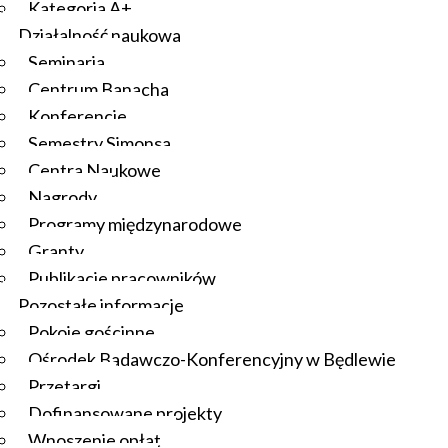
Kategoria A+
Działalność naukowa
Seminaria
Centrum Banacha
Konferencje
Semestry Simonsa
Centra Naukowe
Nagrody
Programy międzynarodowe
Granty
Publikacje pracowników
Pozostałe informacje
Pokoje gościnne
Ośrodek Badawczo-Konferencyjny w Będlewie
Przetargi
Dofinansowane projekty
Wnoszenie opłat