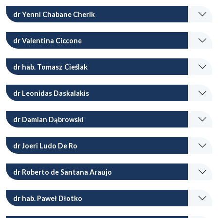
dr Yenni Chabane Cherik
dr Valentina Ciccone
dr hab. Tomasz Cieślak
dr Leonidas Daskalakis
dr Damian Dąbrowski
dr Joeri Ludo De Ro
dr Roberto de Santana Araujo
dr hab. Paweł Dłotko