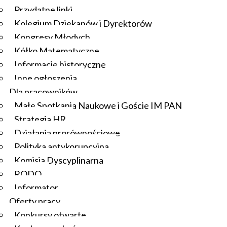
Przydatne linki
Kolegium Dziekanów i Dyrektorów
Kongresy Młodych
Kółko Matematyczne
Informacje historyczne
Inne ogłoszenia
Dla pracowników
Małe Spotkania Naukowe i Goście IM PAN
Strategia HR
Działania prorównościowe
Polityka antykorupcyjna
Komisja Dyscyplinarna
RODO
Informator
Oferty pracy
Konkursy otwarte