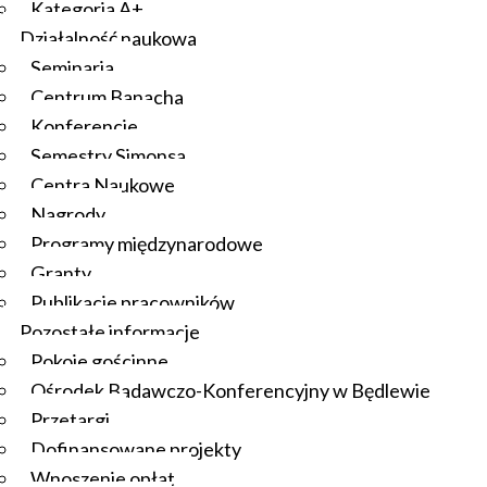
Kategoria A+
Działalność naukowa
Seminaria
Centrum Banacha
Konferencje
Semestry Simonsa
Centra Naukowe
Nagrody
Programy międzynarodowe
Granty
Publikacje pracowników
Pozostałe informacje
Pokoje gościnne
Ośrodek Badawczo-Konferencyjny w Będlewie
Przetargi
Dofinansowane projekty
Wnoszenie opłat