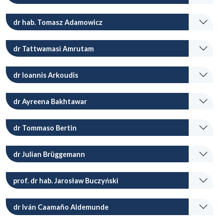
dr hab. Tomasz Adamowicz
dr Tattwamasi Amrutam
dr Ioannis Arkoudis
dr Ayreena Bakhtawar
dr Tommaso Bertin
dr Julian Brüggemann
prof. dr hab. Jarosław Buczyński
dr Iván Caamaño Aldemunde