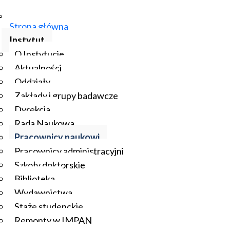
Strona główna
Instytut
O Instytucie
Aktualności
Oddziały
Zakłady i grupy badawcze
Dyrekcja
Rada Naukowa
Pracownicy naukowi
Pracownicy administracyjni
Szkoły doktorskie
Biblioteka
Wydawnictwa
Staże studenckie
Remonty w IMPAN