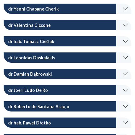
dr Yenni Chabane Cherik
dr Valentina Ciccone
dr hab. Tomasz Cieślak
dr Leonidas Daskalakis
dr Damian Dąbrowski
dr Joeri Ludo De Ro
dr Roberto de Santana Araujo
dr hab. Paweł Dłotko