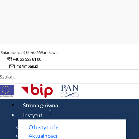
. Śniadeckich 8, 00-656 Warszawa
+48 22 522 81 00
im@impan.pl
aj
cownicy naukowi
Strona główna
Instytut
O Instytucie
Rozwiń wszystko
Aktualności