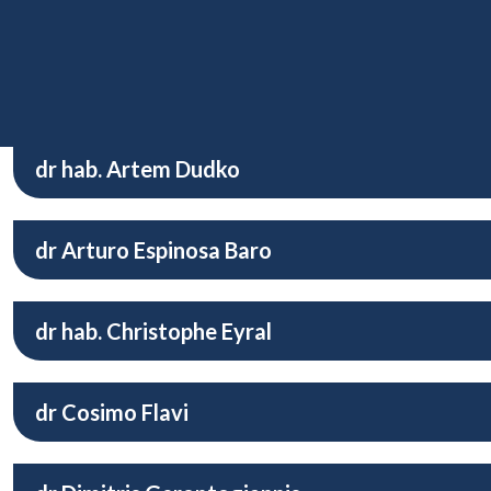
mgr John Rick Dolor Manzanares
dr hab. Maciej Dołęga
dr hab. Artem Dudko
dr Arturo Espinosa Baro
dr hab. Christophe Eyral
dr Cosimo Flavi