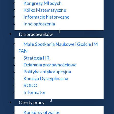
Kongresy Młodych
Kółko Matematyczne
Informacje historyczne
Inne ogłoszenia
Dla pracowników
Małe Spotkania Naukowe i Goście IM
PAN
Strategia HR
Działania prorównościowe
Polityka antykorupcyjna
Komisja Dyscyplinarna
RODO
Informator
Oferty pracy
Konkursy otwarte