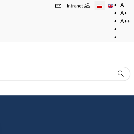
Wybierz swój język
A
Intranet
A+
A++