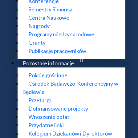
Konferencje
Semestry Simonsa
Centra Naukowe
Nagrody
Programy międzynarodowe
Granty
Publikacje pracowników
Pozostałe informacje
Pokoje gościnne
Ośrodek Badawczo-Konferencyjny w
Będlewie
Przetargi
Dofinansowane projekty
Wnoszenie opłat
Przydatne linki
Kolegium Dziekanów i Dyrektorów