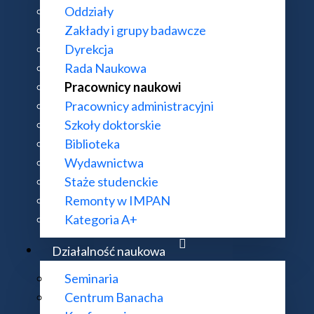
Oddziały
Zakłady i grupy badawcze
Dyrekcja
Rada Naukowa
Pracownicy naukowi
Pracownicy administracyjni
Szkoły doktorskie
Biblioteka
Wydawnictwa
Staże studenckie
Remonty w IMPAN
Kategoria A+
Działalność naukowa
Seminaria
Centrum Banacha