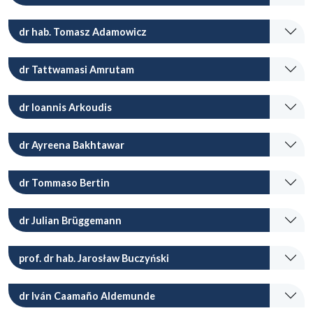
dr hab. Tomasz Adamowicz
dr Tattwamasi Amrutam
dr Ioannis Arkoudis
dr Ayreena Bakhtawar
dr Tommaso Bertin
dr Julian Brüggemann
prof. dr hab. Jarosław Buczyński
dr Iván Caamaño Aldemunde