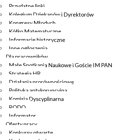
Przydatne linki
Kolegium Dziekanów i Dyrektorów
Kongresy Młodych
Kółko Matematyczne
Informacje historyczne
Inne ogłoszenia
Dla pracowników
Małe Spotkania Naukowe i Goście IM PAN
Strategia HR
Działania prorównościowe
Polityka antykorupcyjna
Komisja Dyscyplinarna
RODO
Informator
Oferty pracy
Konkursy otwarte