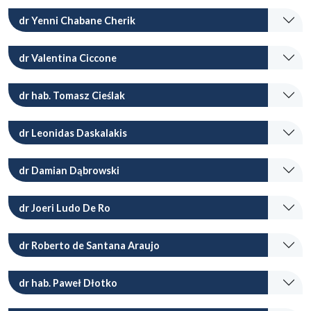
dr Yenni Chabane Cherik
dr Valentina Ciccone
dr hab. Tomasz Cieślak
dr Leonidas Daskalakis
dr Damian Dąbrowski
dr Joeri Ludo De Ro
dr Roberto de Santana Araujo
dr hab. Paweł Dłotko