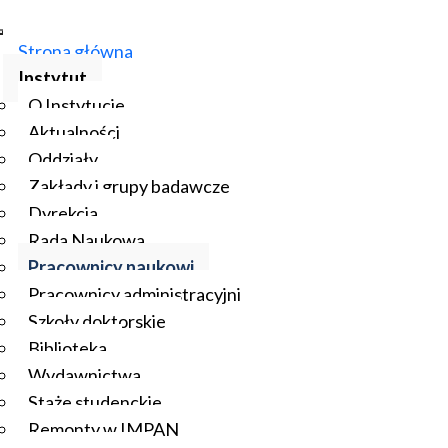
Strona główna
Instytut
O Instytucie
Aktualności
Oddziały
Zakłady i grupy badawcze
Dyrekcja
Rada Naukowa
Pracownicy naukowi
Pracownicy administracyjni
Szkoły doktorskie
Biblioteka
Wydawnictwa
Staże studenckie
Remonty w IMPAN