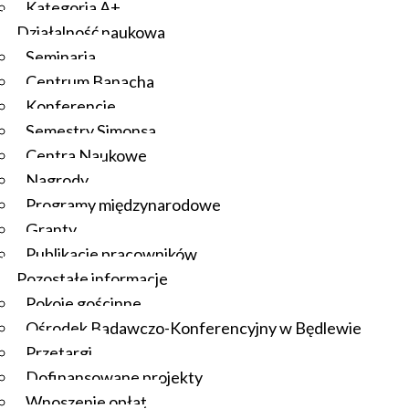
Kategoria A+
Działalność naukowa
Seminaria
Centrum Banacha
Konferencje
Semestry Simonsa
Centra Naukowe
Nagrody
Programy międzynarodowe
Granty
Publikacje pracowników
Pozostałe informacje
Pokoje gościnne
Ośrodek Badawczo-Konferencyjny w Będlewie
Przetargi
Dofinansowane projekty
Wnoszenie opłat