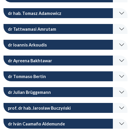
dr hab. Tomasz Adamowicz
dr Tattwamasi Amrutam
dr Ioannis Arkoudis
dr Ayreena Bakhtawar
dr Tommaso Bertin
dr Julian Brüggemann
prof. dr hab. Jarosław Buczyński
dr Iván Caamaño Aldemunde