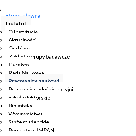
Strona główna
Instytut
O Instytucie
Aktualności
Oddziały
Zakłady i grupy badawcze
Dyrekcja
Rada Naukowa
Pracownicy naukowi
Pracownicy administracyjni
Szkoły doktorskie
Biblioteka
Wydawnictwa
Staże studenckie
Remonty w IMPAN