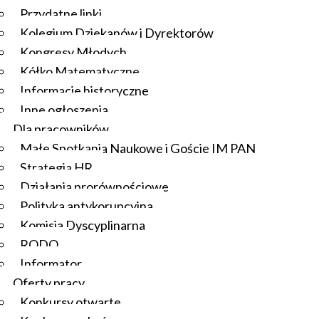
Przydatne linki
Kolegium Dziekanów i Dyrektorów
Kongresy Młodych
Kółko Matematyczne
Informacje historyczne
Inne ogłoszenia
Dla pracowników
Małe Spotkania Naukowe i Goście IM PAN
Strategia HR
Działania prorównościowe
Polityka antykorupcyjna
Komisja Dyscyplinarna
RODO
Informator
Oferty pracy
Konkursy otwarte