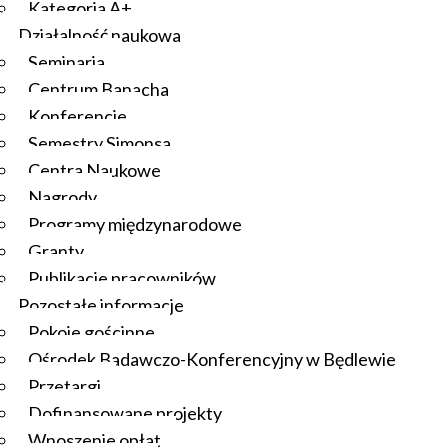
Kategoria A+
Działalność naukowa
Seminaria
Centrum Banacha
Konferencje
Semestry Simonsa
Centra Naukowe
Nagrody
Programy międzynarodowe
Granty
Publikacje pracowników
Pozostałe informacje
Pokoje gościnne
Ośrodek Badawczo-Konferencyjny w Będlewie
Przetargi
Dofinansowane projekty
Wnoszenie opłat