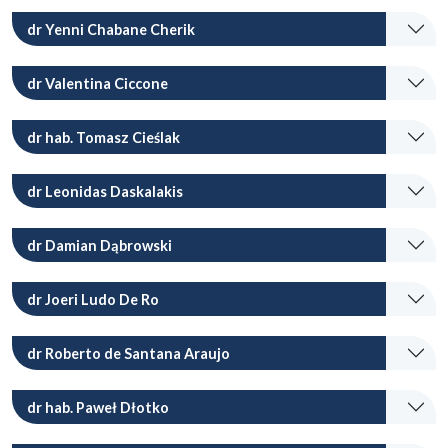
dr Yenni Chabane Cherik
dr Valentina Ciccone
dr hab. Tomasz Cieślak
dr Leonidas Daskalakis
dr Damian Dąbrowski
dr Joeri Ludo De Ro
dr Roberto de Santana Araujo
dr hab. Paweł Dłotko