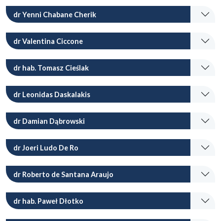
dr Yenni Chabane Cherik
dr Valentina Ciccone
dr hab. Tomasz Cieślak
dr Leonidas Daskalakis
dr Damian Dąbrowski
dr Joeri Ludo De Ro
dr Roberto de Santana Araujo
dr hab. Paweł Dłotko