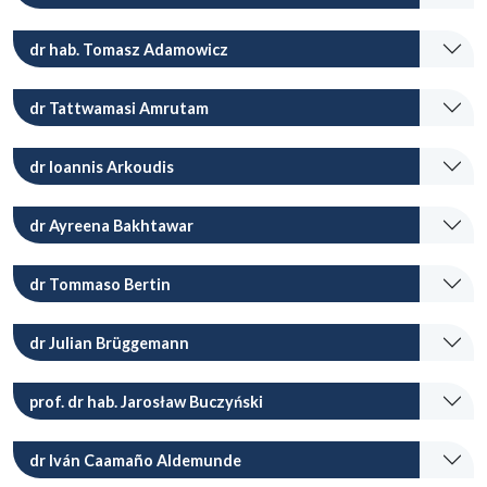
dr hab. Tomasz Adamowicz
dr Tattwamasi Amrutam
dr Ioannis Arkoudis
dr Ayreena Bakhtawar
dr Tommaso Bertin
dr Julian Brüggemann
prof. dr hab. Jarosław Buczyński
dr Iván Caamaño Aldemunde