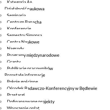
Kategoria A+
Działalność naukowa
Seminaria
Centrum Banacha
Konferencje
Semestry Simonsa
Centra Naukowe
Nagrody
Programy międzynarodowe
Granty
Publikacje pracowników
Pozostałe informacje
Pokoje gościnne
Ośrodek Badawczo-Konferencyjny w Będlewie
Przetargi
Dofinansowane projekty
Wnoszenie opłat