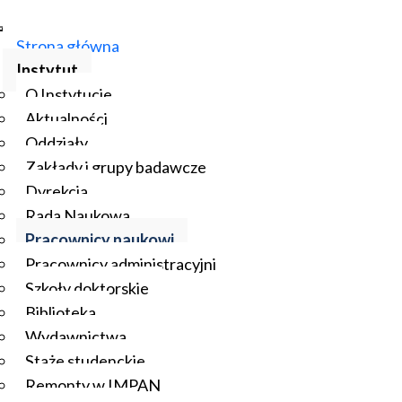
Strona główna
Instytut
O Instytucie
Aktualności
Oddziały
Zakłady i grupy badawcze
Dyrekcja
Rada Naukowa
Pracownicy naukowi
Pracownicy administracyjni
Szkoły doktorskie
Biblioteka
Wydawnictwa
Staże studenckie
Remonty w IMPAN