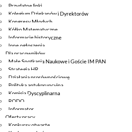
Przydatne linki
Kolegium Dziekanów i Dyrektorów
Kongresy Młodych
Kółko Matematyczne
Informacje historyczne
Inne ogłoszenia
Dla pracowników
Małe Spotkania Naukowe i Goście IM PAN
Strategia HR
Działania prorównościowe
Polityka antykorupcyjna
Komisja Dyscyplinarna
RODO
Informator
Oferty pracy
Konkursy otwarte