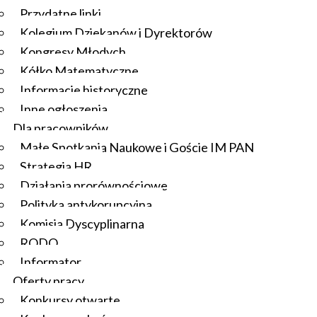
Przydatne linki
Kolegium Dziekanów i Dyrektorów
Kongresy Młodych
Kółko Matematyczne
Informacje historyczne
Inne ogłoszenia
Dla pracowników
Małe Spotkania Naukowe i Goście IM PAN
Strategia HR
Działania prorównościowe
Polityka antykorupcyjna
Komisja Dyscyplinarna
RODO
Informator
Oferty pracy
Konkursy otwarte