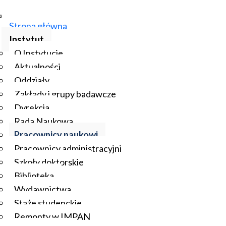
Strona główna
Instytut
O Instytucie
Aktualności
Oddziały
Zakłady i grupy badawcze
Dyrekcja
Rada Naukowa
Pracownicy naukowi
Pracownicy administracyjni
Szkoły doktorskie
Biblioteka
Wydawnictwa
Staże studenckie
Remonty w IMPAN