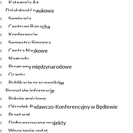
Kategoria A+
Działalność naukowa
Seminaria
Centrum Banacha
Konferencje
Semestry Simonsa
Centra Naukowe
Nagrody
Programy międzynarodowe
Granty
Publikacje pracowników
Pozostałe informacje
Pokoje gościnne
Ośrodek Badawczo-Konferencyjny w Będlewie
Przetargi
Dofinansowane projekty
Wnoszenie opłat