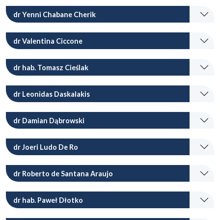
dr Yenni Chabane Cherik
dr Valentina Ciccone
dr hab. Tomasz Cieślak
dr Leonidas Daskalakis
dr Damian Dąbrowski
dr Joeri Ludo De Ro
dr Roberto de Santana Araujo
dr hab. Paweł Dłotko