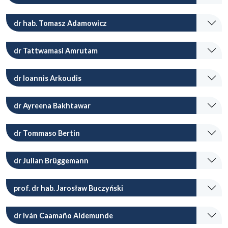
dr hab. Tomasz Adamowicz
dr Tattwamasi Amrutam
dr Ioannis Arkoudis
dr Ayreena Bakhtawar
dr Tommaso Bertin
dr Julian Brüggemann
prof. dr hab. Jarosław Buczyński
dr Iván Caamaño Aldemunde