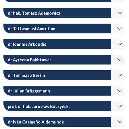
dr hab. Tomasz Adamowicz
dr Tattwamasi Amrutam
dr Ioannis Arkoudis
dr Ayreena Bakhtawar
dr Tommaso Bertin
dr Julian Brüggemann
prof. dr hab. Jarosław Buczyński
dr Iván Caamaño Aldemunde