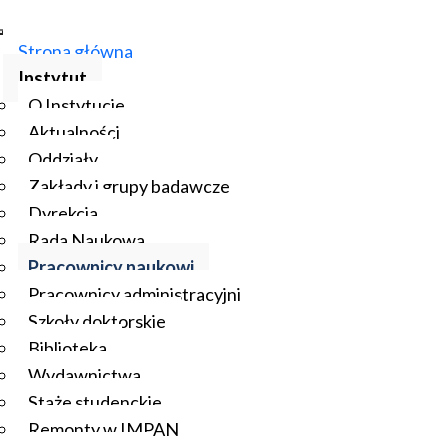
Strona główna
Instytut
O Instytucie
Aktualności
Oddziały
Zakłady i grupy badawcze
Dyrekcja
Rada Naukowa
Pracownicy naukowi
Pracownicy administracyjni
Szkoły doktorskie
Biblioteka
Wydawnictwa
Staże studenckie
Remonty w IMPAN