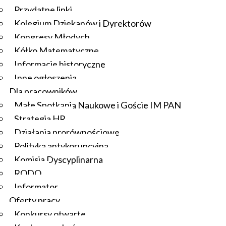
Przydatne linki
Kolegium Dziekanów i Dyrektorów
Kongresy Młodych
Kółko Matematyczne
Informacje historyczne
Inne ogłoszenia
Dla pracowników
Małe Spotkania Naukowe i Goście IM PAN
Strategia HR
Działania prorównościowe
Polityka antykorupcyjna
Komisja Dyscyplinarna
RODO
Informator
Oferty pracy
Konkursy otwarte