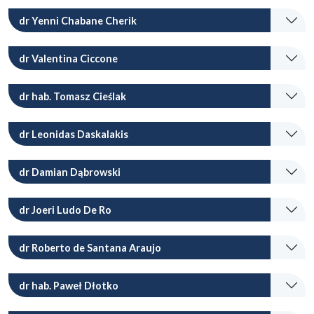
dr Yenni Chabane Cherik
dr Valentina Ciccone
dr hab. Tomasz Cieślak
dr Leonidas Daskalakis
dr Damian Dąbrowski
dr Joeri Ludo De Ro
dr Roberto de Santana Araujo
dr hab. Paweł Dłotko