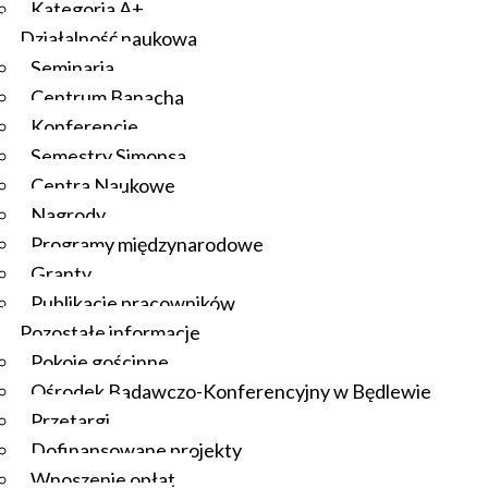
Kategoria A+
Działalność naukowa
Seminaria
Centrum Banacha
Konferencje
Semestry Simonsa
Centra Naukowe
Nagrody
Programy międzynarodowe
Granty
Publikacje pracowników
Pozostałe informacje
Pokoje gościnne
Ośrodek Badawczo-Konferencyjny w Będlewie
Przetargi
Dofinansowane projekty
Wnoszenie opłat