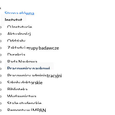
Strona główna
Instytut
O Instytucie
Aktualności
Oddziały
Zakłady i grupy badawcze
Dyrekcja
Rada Naukowa
Pracownicy naukowi
Pracownicy administracyjni
Szkoły doktorskie
Biblioteka
Wydawnictwa
Staże studenckie
Remonty w IMPAN