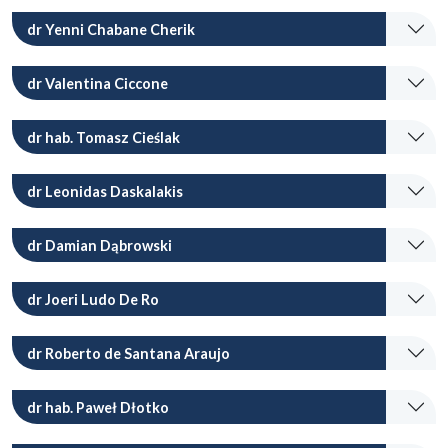
dr Yenni Chabane Cherik
dr Valentina Ciccone
dr hab. Tomasz Cieślak
dr Leonidas Daskalakis
dr Damian Dąbrowski
dr Joeri Ludo De Ro
dr Roberto de Santana Araujo
dr hab. Paweł Dłotko