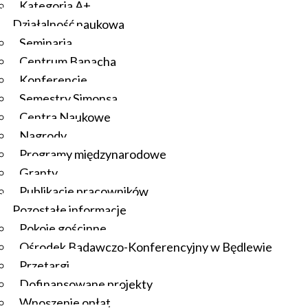
Kategoria A+
Działalność naukowa
Seminaria
Centrum Banacha
Konferencje
Semestry Simonsa
Centra Naukowe
Nagrody
Programy międzynarodowe
Granty
Publikacje pracowników
Pozostałe informacje
Pokoje gościnne
Ośrodek Badawczo-Konferencyjny w Będlewie
Przetargi
Dofinansowane projekty
Wnoszenie opłat