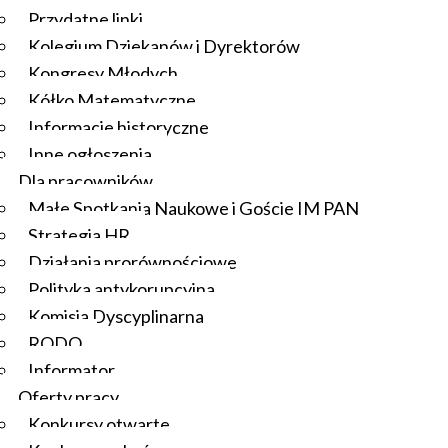
Przydatne linki
Kolegium Dziekanów i Dyrektorów
Kongresy Młodych
Kółko Matematyczne
Informacje historyczne
Inne ogłoszenia
Dla pracowników
Małe Spotkania Naukowe i Goście IM PAN
Strategia HR
Działania prorównościowe
Polityka antykorupcyjna
Komisja Dyscyplinarna
RODO
Informator
Oferty pracy
Konkursy otwarte