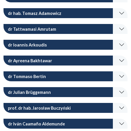
dr hab. Tomasz Adamowicz
dr Tattwamasi Amrutam
dr Ioannis Arkoudis
dr Ayreena Bakhtawar
dr Tommaso Bertin
dr Julian Brüggemann
prof. dr hab. Jarosław Buczyński
dr Iván Caamaño Aldemunde