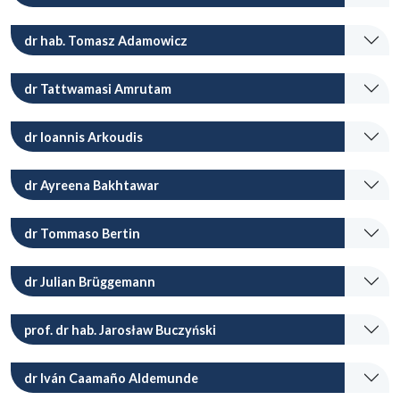
dr hab. Tomasz Adamowicz
dr Tattwamasi Amrutam
dr Ioannis Arkoudis
dr Ayreena Bakhtawar
dr Tommaso Bertin
dr Julian Brüggemann
prof. dr hab. Jarosław Buczyński
dr Iván Caamaño Aldemunde