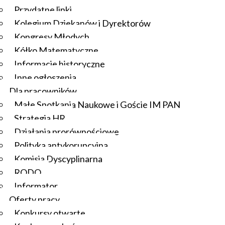
Przydatne linki
Kolegium Dziekanów i Dyrektorów
Kongresy Młodych
Kółko Matematyczne
Informacje historyczne
Inne ogłoszenia
Dla pracowników
Małe Spotkania Naukowe i Goście IM PAN
Strategia HR
Działania prorównościowe
Polityka antykorupcyjna
Komisja Dyscyplinarna
RODO
Informator
Oferty pracy
Konkursy otwarte