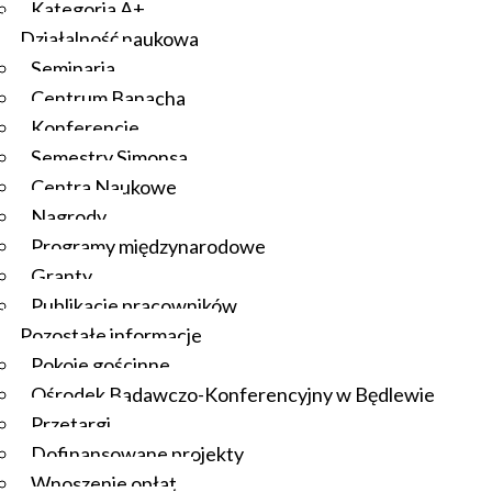
Kategoria A+
Działalność naukowa
Seminaria
Centrum Banacha
Konferencje
Semestry Simonsa
Centra Naukowe
Nagrody
Programy międzynarodowe
Granty
Publikacje pracowników
Pozostałe informacje
Pokoje gościnne
Ośrodek Badawczo-Konferencyjny w Będlewie
Przetargi
Dofinansowane projekty
Wnoszenie opłat