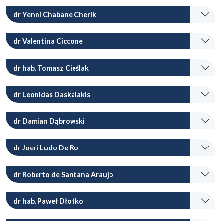
dr Yenni Chabane Cherik
dr Valentina Ciccone
dr hab. Tomasz Cieślak
dr Leonidas Daskalakis
dr Damian Dąbrowski
dr Joeri Ludo De Ro
dr Roberto de Santana Araujo
dr hab. Paweł Dłotko