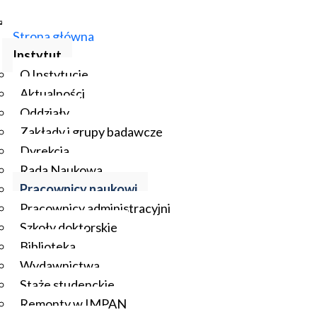
Strona główna
Instytut
O Instytucie
Aktualności
Oddziały
Zakłady i grupy badawcze
Dyrekcja
Rada Naukowa
Pracownicy naukowi
Pracownicy administracyjni
Szkoły doktorskie
Biblioteka
Wydawnictwa
Staże studenckie
Remonty w IMPAN