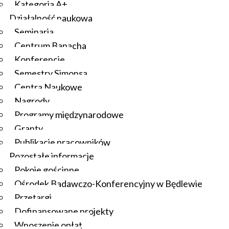
Kategoria A+
Działalność naukowa
Seminaria
Centrum Banacha
Konferencje
Semestry Simonsa
Centra Naukowe
Nagrody
Programy międzynarodowe
Granty
Publikacje pracowników
Pozostałe informacje
Pokoje gościnne
Ośrodek Badawczo-Konferencyjny w Będlewie
Przetargi
Dofinansowane projekty
Wnoszenie opłat