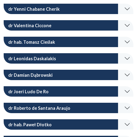
dr Yenni Chabane Cherik
dr Valentina Ciccone
dr hab. Tomasz Cieślak
dr Leonidas Daskalakis
dr Damian Dąbrowski
dr Joeri Ludo De Ro
dr Roberto de Santana Araujo
dr hab. Paweł Dłotko