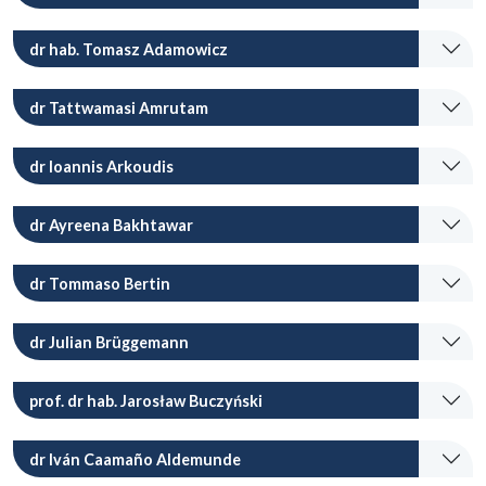
dr hab. Tomasz Adamowicz
dr Tattwamasi Amrutam
dr Ioannis Arkoudis
dr Ayreena Bakhtawar
dr Tommaso Bertin
dr Julian Brüggemann
prof. dr hab. Jarosław Buczyński
dr Iván Caamaño Aldemunde