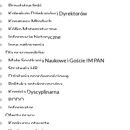
Przydatne linki
Kolegium Dziekanów i Dyrektorów
Kongresy Młodych
Kółko Matematyczne
Informacje historyczne
Inne ogłoszenia
Dla pracowników
Małe Spotkania Naukowe i Goście IM PAN
Strategia HR
Działania prorównościowe
Polityka antykorupcyjna
Komisja Dyscyplinarna
RODO
Informator
Oferty pracy
Konkursy otwarte