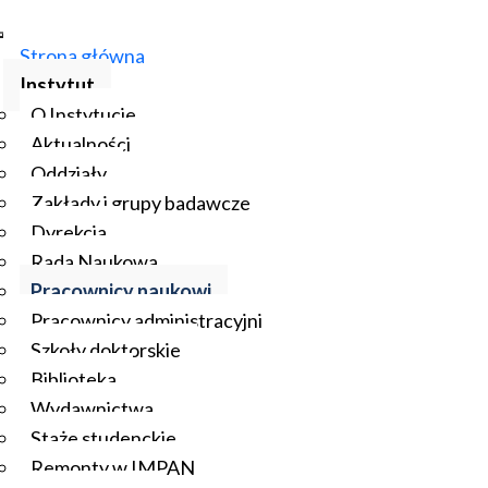
Strona główna
Instytut
O Instytucie
Aktualności
Oddziały
Zakłady i grupy badawcze
Dyrekcja
Rada Naukowa
Pracownicy naukowi
Pracownicy administracyjni
Szkoły doktorskie
Biblioteka
Wydawnictwa
Staże studenckie
Remonty w IMPAN