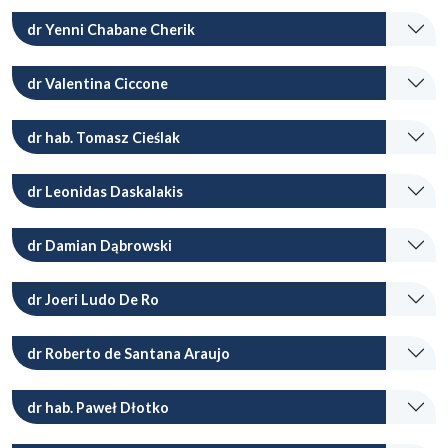
dr Yenni Chabane Cherik
dr Valentina Ciccone
dr hab. Tomasz Cieślak
dr Leonidas Daskalakis
dr Damian Dąbrowski
dr Joeri Ludo De Ro
dr Roberto de Santana Araujo
dr hab. Paweł Dłotko