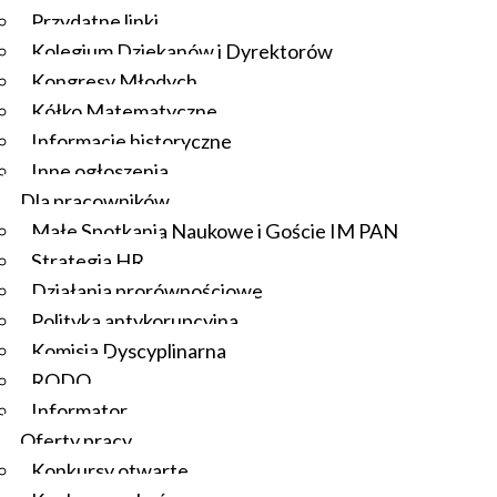
Przydatne linki
Kolegium Dziekanów i Dyrektorów
Kongresy Młodych
Kółko Matematyczne
Informacje historyczne
Inne ogłoszenia
Dla pracowników
Małe Spotkania Naukowe i Goście IM PAN
Strategia HR
Działania prorównościowe
Polityka antykorupcyjna
Komisja Dyscyplinarna
RODO
Informator
Oferty pracy
Konkursy otwarte