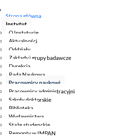
Strona główna
Instytut
O Instytucie
Aktualności
Oddziały
Zakłady i grupy badawcze
Dyrekcja
Rada Naukowa
Pracownicy naukowi
Pracownicy administracyjni
Szkoły doktorskie
Biblioteka
Wydawnictwa
Staże studenckie
Remonty w IMPAN