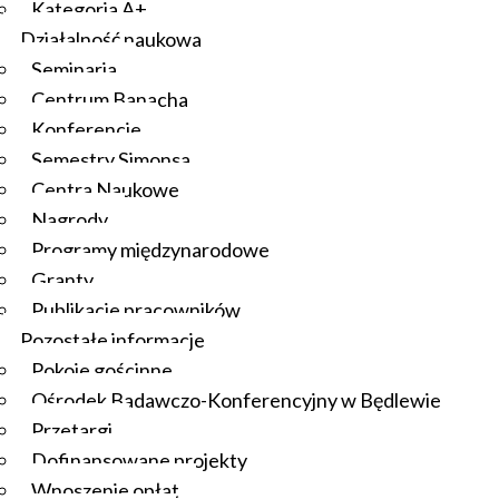
Kategoria A+
Działalność naukowa
Seminaria
Centrum Banacha
Konferencje
Semestry Simonsa
Centra Naukowe
Nagrody
Programy międzynarodowe
Granty
Publikacje pracowników
Pozostałe informacje
Pokoje gościnne
Ośrodek Badawczo-Konferencyjny w Będlewie
Przetargi
Dofinansowane projekty
Wnoszenie opłat