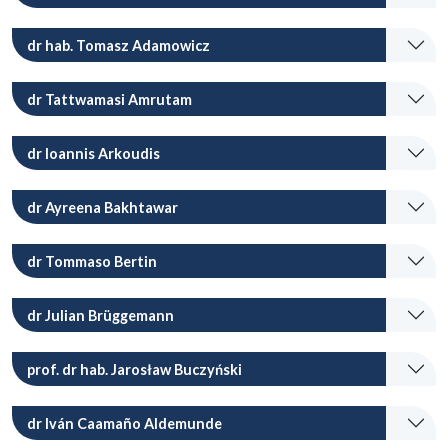
dr hab. Tomasz Adamowicz
dr Tattwamasi Amrutam
dr Ioannis Arkoudis
dr Ayreena Bakhtawar
dr Tommaso Bertin
dr Julian Brüggemann
prof. dr hab. Jarosław Buczyński
dr Iván Caamaño Aldemunde