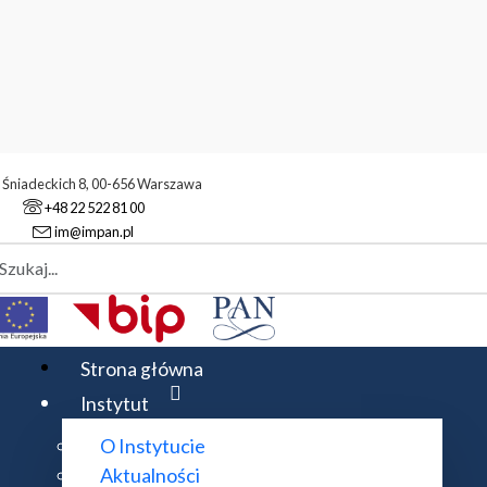
. Śniadeckich 8, 00-656 Warszawa
+48 22 522 81 00
im@impan.pl
aj
cownicy naukowi
Strona główna
Instytut
O Instytucie
Rozwiń wszystko
Aktualności