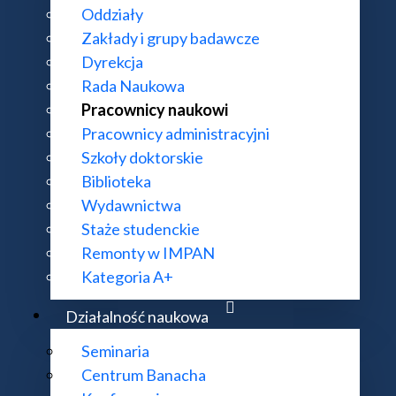
Oddziały
Zakłady i grupy badawcze
Dyrekcja
Rada Naukowa
Pracownicy naukowi
Pracownicy administracyjni
Szkoły doktorskie
Biblioteka
Wydawnictwa
Staże studenckie
Remonty w IMPAN
Kategoria A+
Działalność naukowa
Seminaria
Centrum Banacha