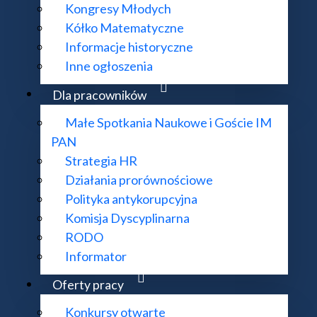
Kongresy Młodych
Kółko Matematyczne
Informacje historyczne
Inne ogłoszenia
Dla pracowników
Małe Spotkania Naukowe i Goście IM
PAN
Strategia HR
Działania prorównościowe
Polityka antykorupcyjna
Komisja Dyscyplinarna
RODO
Informator
Oferty pracy
Konkursy otwarte