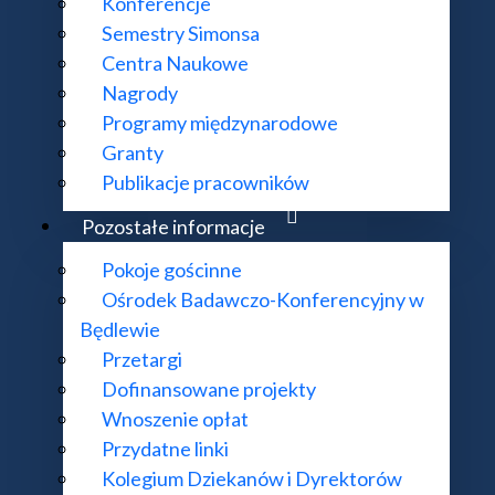
Konferencje
Semestry Simonsa
Centra Naukowe
Nagrody
Programy międzynarodowe
Granty
Publikacje pracowników
Pozostałe informacje
Pokoje gościnne
Ośrodek Badawczo-Konferencyjny w
Będlewie
Przetargi
Dofinansowane projekty
Wnoszenie opłat
Przydatne linki
Kolegium Dziekanów i Dyrektorów