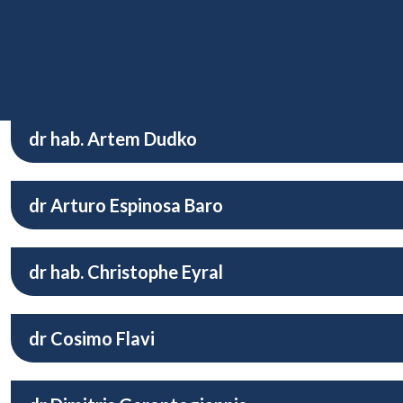
mgr John Rick Dolor Manzanares
dr hab. Maciej Dołęga
dr hab. Artem Dudko
dr Arturo Espinosa Baro
dr hab. Christophe Eyral
dr Cosimo Flavi