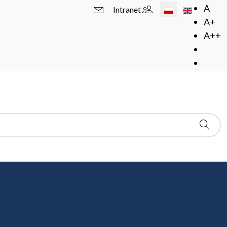
Wybierz swój język
A
Intranet
A+
A++