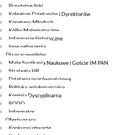
Przydatne linki
Kolegium Dziekanów i Dyrektorów
Kongresy Młodych
Kółko Matematyczne
Informacje historyczne
Inne ogłoszenia
Dla pracowników
Małe Spotkania Naukowe i Goście IM PAN
Strategia HR
Działania prorównościowe
Polityka antykorupcyjna
Komisja Dyscyplinarna
RODO
Informator
Oferty pracy
Konkursy otwarte