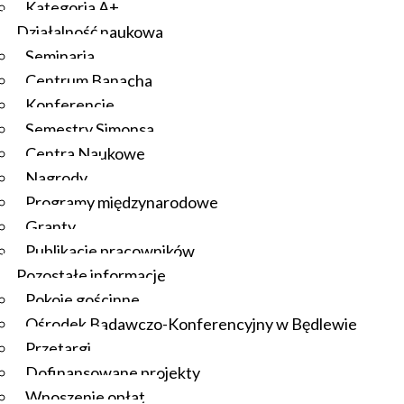
Kategoria A+
Działalność naukowa
Seminaria
Centrum Banacha
Konferencje
Semestry Simonsa
Centra Naukowe
Nagrody
Programy międzynarodowe
Granty
Publikacje pracowników
Pozostałe informacje
Pokoje gościnne
Ośrodek Badawczo-Konferencyjny w Będlewie
Przetargi
Dofinansowane projekty
Wnoszenie opłat