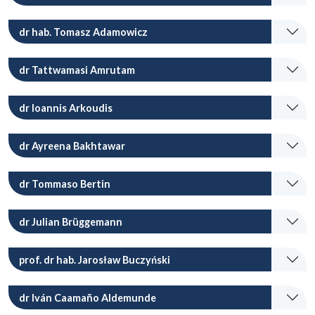
dr hab. Tomasz Adamowicz
dr Tattwamasi Amrutam
dr Ioannis Arkoudis
dr Ayreena Bakhtawar
dr Tommaso Bertin
dr Julian Brüggemann
prof. dr hab. Jarosław Buczyński
dr Iván Caamaño Aldemunde