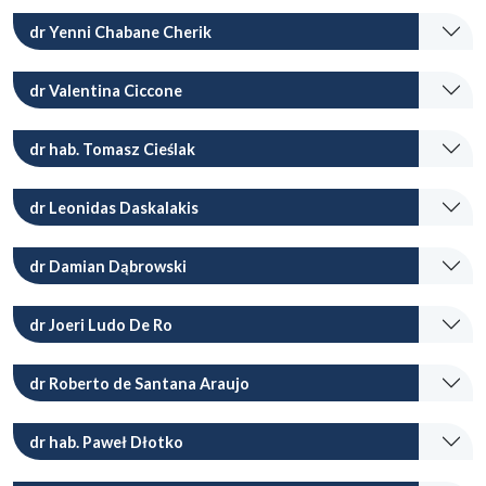
dr Yenni Chabane Cherik
dr Valentina Ciccone
dr hab. Tomasz Cieślak
dr Leonidas Daskalakis
dr Damian Dąbrowski
dr Joeri Ludo De Ro
dr Roberto de Santana Araujo
dr hab. Paweł Dłotko