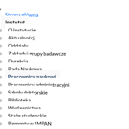
Strona główna
Instytut
O Instytucie
Aktualności
Oddziały
Zakłady i grupy badawcze
Dyrekcja
Rada Naukowa
Pracownicy naukowi
Pracownicy administracyjni
Szkoły doktorskie
Biblioteka
Wydawnictwa
Staże studenckie
Remonty w IMPAN