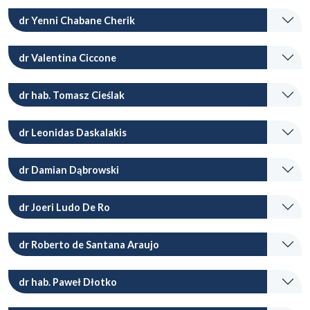
dr Yenni Chabane Cherik
dr Valentina Ciccone
dr hab. Tomasz Cieślak
dr Leonidas Daskalakis
dr Damian Dąbrowski
dr Joeri Ludo De Ro
dr Roberto de Santana Araujo
dr hab. Paweł Dłotko