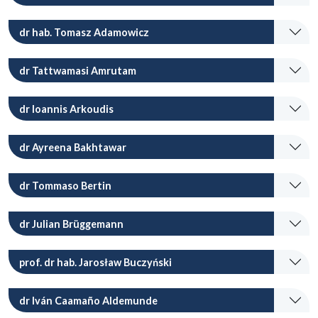
dr hab. Tomasz Adamowicz
dr Tattwamasi Amrutam
dr Ioannis Arkoudis
dr Ayreena Bakhtawar
dr Tommaso Bertin
dr Julian Brüggemann
prof. dr hab. Jarosław Buczyński
dr Iván Caamaño Aldemunde