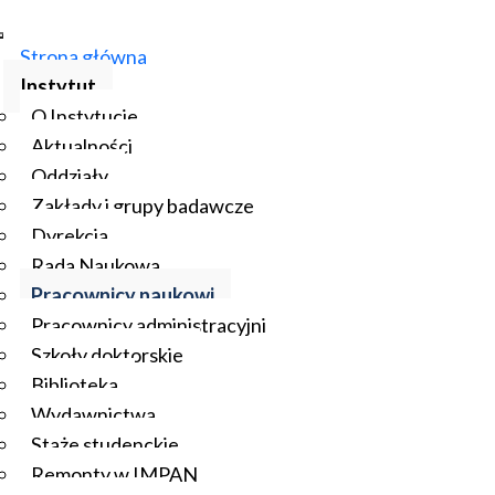
Strona główna
Instytut
O Instytucie
Aktualności
Oddziały
Zakłady i grupy badawcze
Dyrekcja
Rada Naukowa
Pracownicy naukowi
Pracownicy administracyjni
Szkoły doktorskie
Biblioteka
Wydawnictwa
Staże studenckie
Remonty w IMPAN