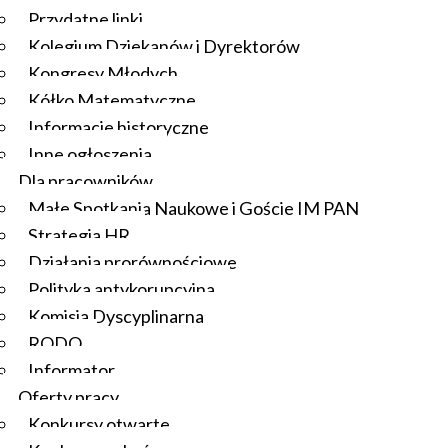
Przydatne linki
Kolegium Dziekanów i Dyrektorów
Kongresy Młodych
Kółko Matematyczne
Informacje historyczne
Inne ogłoszenia
Dla pracowników
Małe Spotkania Naukowe i Goście IM PAN
Strategia HR
Działania prorównościowe
Polityka antykorupcyjna
Komisja Dyscyplinarna
RODO
Informator
Oferty pracy
Konkursy otwarte