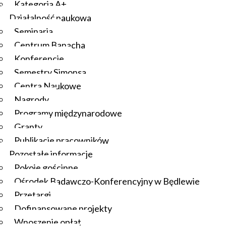
Kategoria A+
Działalność naukowa
Seminaria
Centrum Banacha
Konferencje
Semestry Simonsa
Centra Naukowe
Nagrody
Programy międzynarodowe
Granty
Publikacje pracowników
Pozostałe informacje
Pokoje gościnne
Ośrodek Badawczo-Konferencyjny w Będlewie
Przetargi
Dofinansowane projekty
Wnoszenie opłat