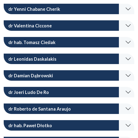
dr Yenni Chabane Cherik
dr Valentina Ciccone
dr hab. Tomasz Cieślak
dr Leonidas Daskalakis
dr Damian Dąbrowski
dr Joeri Ludo De Ro
dr Roberto de Santana Araujo
dr hab. Paweł Dłotko