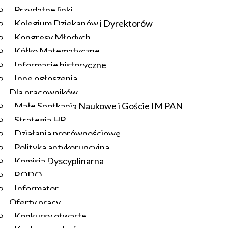
Przydatne linki
Kolegium Dziekanów i Dyrektorów
Kongresy Młodych
Kółko Matematyczne
Informacje historyczne
Inne ogłoszenia
Dla pracowników
Małe Spotkania Naukowe i Goście IM PAN
Strategia HR
Działania prorównościowe
Polityka antykorupcyjna
Komisja Dyscyplinarna
RODO
Informator
Oferty pracy
Konkursy otwarte