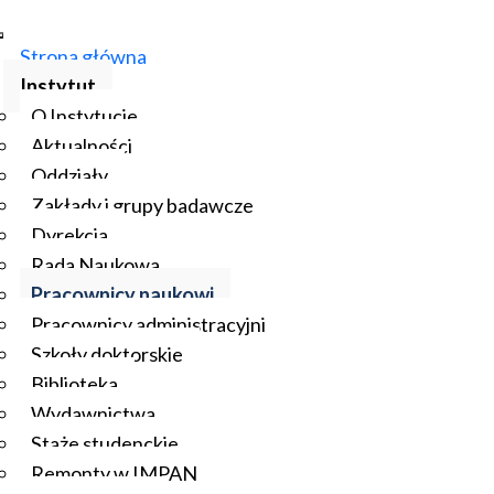
Strona główna
Instytut
O Instytucie
Aktualności
Oddziały
Zakłady i grupy badawcze
Dyrekcja
Rada Naukowa
Pracownicy naukowi
Pracownicy administracyjni
Szkoły doktorskie
Biblioteka
Wydawnictwa
Staże studenckie
Remonty w IMPAN