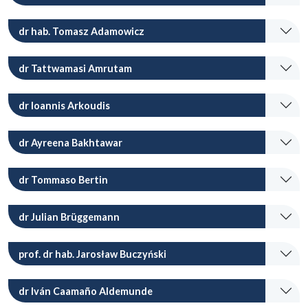
dr hab. Tomasz Adamowicz
dr Tattwamasi Amrutam
dr Ioannis Arkoudis
dr Ayreena Bakhtawar
dr Tommaso Bertin
dr Julian Brüggemann
prof. dr hab. Jarosław Buczyński
dr Iván Caamaño Aldemunde