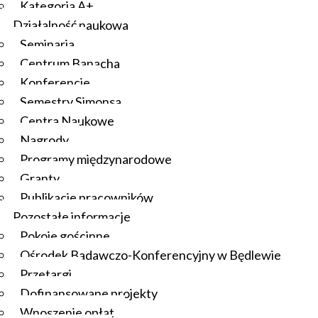
Kategoria A+
Działalność naukowa
Seminaria
Centrum Banacha
Konferencje
Semestry Simonsa
Centra Naukowe
Nagrody
Programy międzynarodowe
Granty
Publikacje pracowników
Pozostałe informacje
Pokoje gościnne
Ośrodek Badawczo-Konferencyjny w Będlewie
Przetargi
Dofinansowane projekty
Wnoszenie opłat