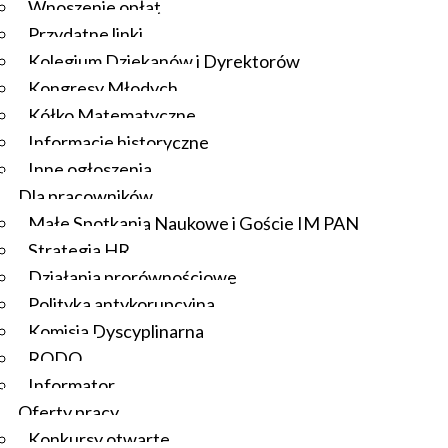
Wnoszenie opłat
Przydatne linki
Kolegium Dziekanów i Dyrektorów
Kongresy Młodych
Kółko Matematyczne
Informacje historyczne
Inne ogłoszenia
Dla pracowników
Małe Spotkania Naukowe i Goście IM PAN
Strategia HR
Działania prorównościowe
Polityka antykorupcyjna
Komisja Dyscyplinarna
RODO
Informator
Oferty pracy
Konkursy otwarte