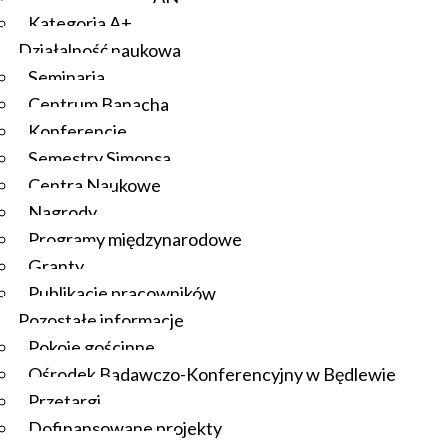
Kategoria A+
Działalność naukowa
Seminaria
Centrum Banacha
Konferencje
Semestry Simonsa
Centra Naukowe
Nagrody
Programy międzynarodowe
Granty
Publikacje pracowników
Pozostałe informacje
Pokoje gościnne
Ośrodek Badawczo-Konferencyjny w Będlewie
Przetargi
Dofinansowane projekty