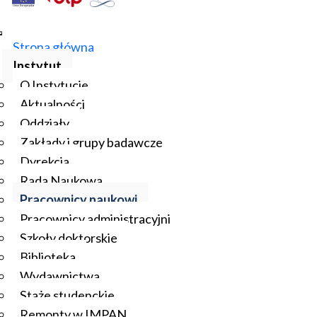
Strona główna
Instytut
O Instytucie
Aktualności
Oddziały
Zakłady i grupy badawcze
Dyrekcja
Rada Naukowa
Pracownicy naukowi
Pracownicy administracyjni
Szkoły doktorskie
Biblioteka
Wydawnictwa
Staże studenckie
Remonty w IMPAN