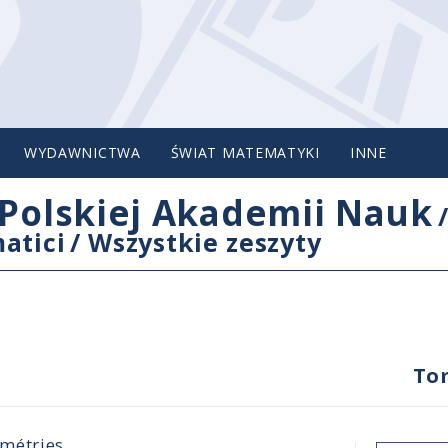
WYDAWNICTWA
ŚWIAT MATEMATYKI
INNE
Polskiej Akademii Nauk
atici
/
Wszystkie zeszyty
To
métries