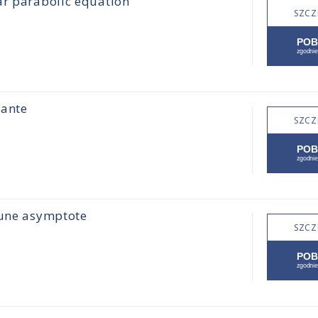
ar parabolic equation
SZCZ
tante
SZCZ
'une asymptote
SZCZ