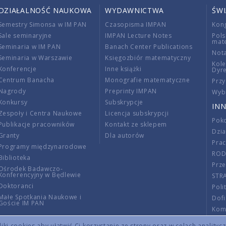
DZIAŁALNOŚĆ NAUKOWA
WYDAWNICTWA
ŚW
Semestry Simonsa w IM PAN
Czasopisma IMPAN
Kon
Sale seminaryjne
IMPAN Lecture Notes
Pols
mat
Seminaria w IM PAN
Banach Center Publications
Nota
Seminaria w Warszawie
Księgozbiór matematyczny
Kole
Konferencje
Inne książki
Dyr
Centrum Banacha
Monografie matematyczne
Przy
Nagrody
Preprinty IMPAN
Wybi
Konkursy
Subskrypcje
INN
Zespoły i Centra Naukowe
Licencja subskrypcji
Poko
Publikacje pracowników
Kontakt ze sklepem
Dzi
Granty
Dla autorów
Pra
Programy międzynarodowe
RO
Biblioteka
Prze
Ośrodek Badawczo-
Konferencyjny w Będlewie
STR
Doktoranci
Poli
Małe Spotkania Naukowe i
Dof
Goście IM PAN
Komi
Info
ki cookies aby ułatwić Ci korzystanie ze strony oraz w celach analityc