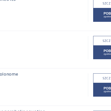
SZCZ
SZCZ
holonome
SZCZ