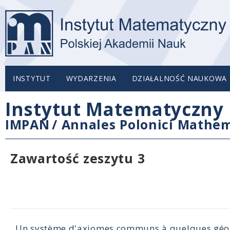
INSTYTUT
WYDARZENIA
DZIAŁALNOŚĆ NAUKOWA
Instytut Matematyczny 
IMPAN
/
Annales Polonici Mathem
Zawartość zeszytu 3
Un système d'axiomes communs à quelques géo