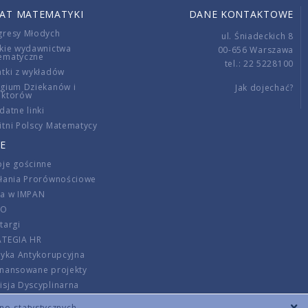
IAT MATEMATYKI
DANE KONTAKTOWE
gresy Młodych
ul. Śniadeckich 8
kie wydawnictwa
00-656 Warszawa
ematyczne
tel.: 22 5228100
tki z wykładów
gium Dziekanów i
Jak dojechać?
ektorów
datne linki
tni Polscy Matematycy
E
je gościnne
ałania Prorównościowe
ca w IMPAN
DO
targi
ATEGIA HR
tyka Antykorupcyjna
inansowane projekty
sja Dyscyplinarna
rmator
zno-statystycznych.