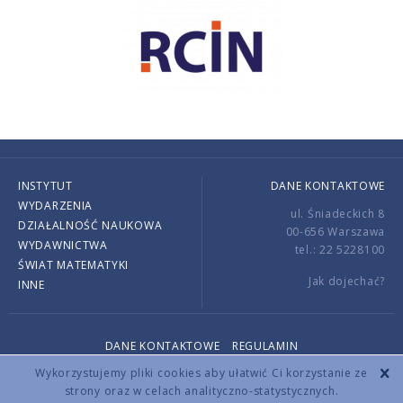
INSTYTUT
DANE KONTAKTOWE
WYDARZENIA
ul. Śniadeckich 8
DZIAŁALNOŚĆ NAUKOWA
00-656 Warszawa
WYDAWNICTWA
tel.: 22 5228100
ŚWIAT MATEMATYKI
Jak dojechać?
INNE
DANE KONTAKTOWE
REGULAMIN
Copyright © 2026 by IMPAN. All rights reserved.
Wykorzystujemy pliki cookies aby ułatwić Ci korzystanie ze
strony oraz w celach analityczno-statystycznych.