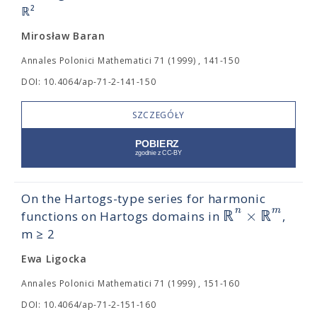
ℝ²
Mirosław Baran
Annales Polonici Mathematici 71 (1999) , 141-150
DOI: 10.4064/ap-71-2-141-150
SZCZEGÓŁY
On the Hartogs-type series for harmonic
n
m
ℝ
×
ℝ
functions on Hartogs domains in
,
m ≥ 2
Ewa Ligocka
Annales Polonici Mathematici 71 (1999) , 151-160
DOI: 10.4064/ap-71-2-151-160