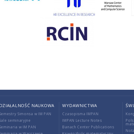
DZIAŁALNOŚĆ NAUKOWA
WYDAWNICTWA
ŚW
Semestry Simonsa w IM PAN
Czasopisma IMPAN
Kon
Sale seminaryjne
IMPAN Lecture Notes
Pols
mat
Seminaria w IM PAN
Banach Center Publications
Nota
Seminaria w Warszawie
Księgozbiór matematyczny