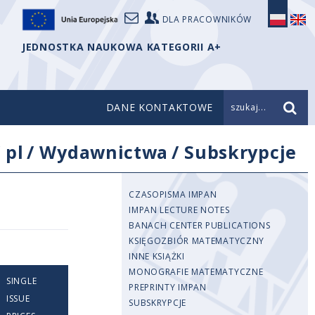
DLA PRACOWNIKÓW
JEDNOSTKA NAUKOWA KATEGORII A+
DANE KONTAKTOWE
szukaj...
/
pl
/
Wydawnictwa
/
Subskrypcje
CZASOPISMA IMPAN
IMPAN LECTURE NOTES
BANACH CENTER PUBLICATIONS
KSIĘGOZBIÓR MATEMATYCZNY
INNE KSIĄŻKI
MONOGRAFIE MATEMATYCZNE
SINGLE
PREPRINTY IMPAN
ISSUE
SUBSKRYPCJE