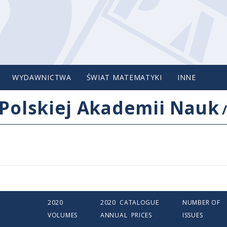
WYDAWNICTWA
ŚWIAT MATEMATYKI
INNE
Polskiej Akademii Nauk
2020
2020 CATALOGUE
NUMBER OF
VOLUMES
ANNUAL PRICES
ISSUES