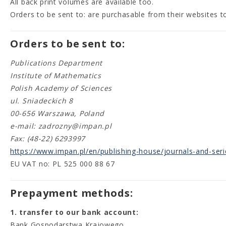
All back print volumes are available too.
Orders to be sent to: are purchasable from their websites t
Orders to be sent to:
Publications Department
Institute of Mathematics
Polish Academy of Sciences
ul. Sniadeckich 8
00-656 Warszawa, Poland
e-mail: zadrozny@impan.pl
Fax: (48-22) 6293997
https://www.impan.pl/en/publishing-house/journals-and-seri
EU VAT no: PL 525 000 88 67
Prepayment methods:
1. transfer to our bank account:
Bank Gospodarstwa Krajowego