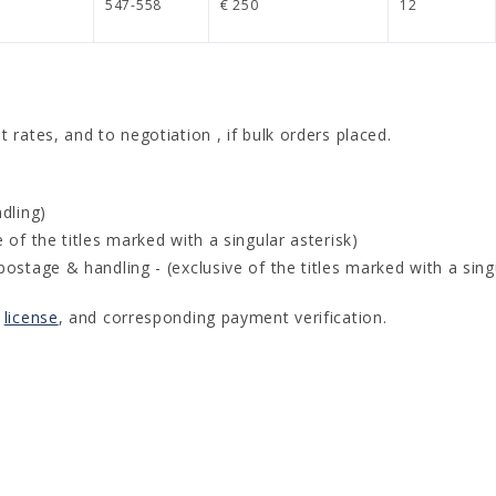
547-558
€ 250
12
 rates, and to negotiation , if bulk orders placed.
dling)
of the titles marked with a singular asterisk)
stage & handling - (exclusive of the titles marked with a singu
d
license
, and corresponding payment verification.