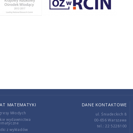
IAT MATEMATYKI
DANE KONTAKTOWE
gresy Młodych
ul. Śniadeckich 8
kie wydawnictwa
00-656 Warszawa
ematyczne
tel.: 22 5228100
tki z wykładów