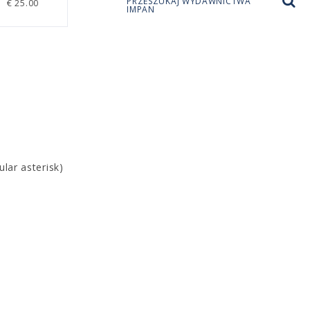
PRZESZUKAJ WYDAWNICTWA
€ 25.00
IMPAN
lar asterisk)