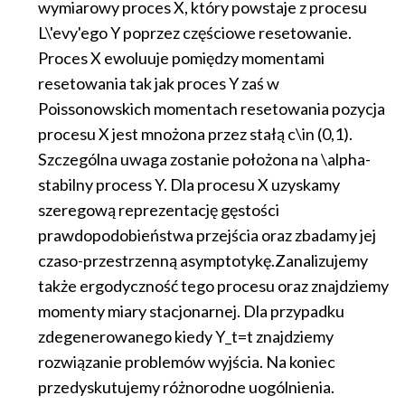
wymiarowy proces X, który powstaje z procesu
L\'evy'ego Y poprzez częściowe resetowanie.
Proces X ewoluuje pomiędzy momentami
resetowania tak jak proces Y zaś w
Poissonowskich momentach resetowania pozycja
procesu X jest mnożona przez stałą c\in (0,1).
Szczególna uwaga zostanie położona na \alpha-
stabilny process Y. Dla procesu X uzyskamy
szeregową reprezentację gęstości
prawdopodobieństwa przejścia oraz zbadamy jej
czaso-przestrzenną asymptotykę.Zanalizujemy
także ergodyczność tego procesu oraz znajdziemy
momenty miary stacjonarnej. Dla przypadku
zdegenerowanego kiedy Y_t=t znajdziemy
rozwiązanie problemów wyjścia. Na koniec
przedyskutujemy różnorodne uogólnienia.