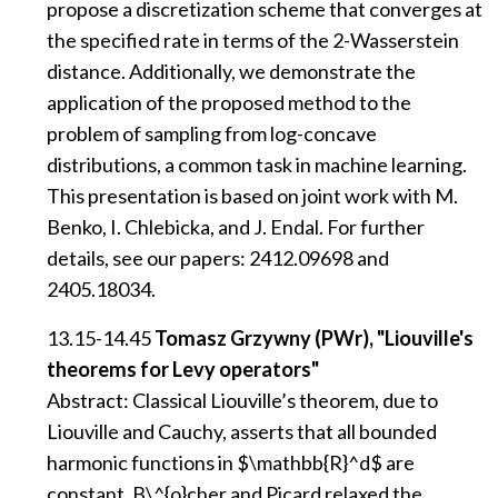
propose a discretization scheme that converges at
the specified rate in terms of the 2-Wasserstein
distance. Additionally, we demonstrate the
application of the proposed method to the
problem of sampling from log-concave
distributions, a common task in machine learning.
This presentation is based on joint work with M.
Benko, I. Chlebicka, and J. Endal. For further
details, see our papers: 2412.09698 and
2405.18034.
13.15-14.45
Tomasz Grzywny (PWr), "Liouville's
theorems for Levy operators"
Abstract: Classical Liouville’s theorem, due to
Liouville and Cauchy, asserts that all bounded
harmonic functions in $\mathbb{R}^d$ are
constant. B\^{o}cher and Picard relaxed the