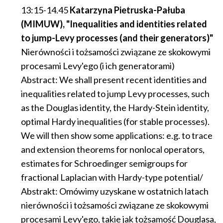
13:15-14.45
Katarzyna Pietruska-Pałuba
(MIMUW), "Inequalities and identities related
to jump-Levy processes (and their generators)"
Nierówności i tożsamości związane ze skokowymi
procesami Levy'ego (i ich generatorami)
Abstract: We shall present recent identities and
inequalities related to jump Levy processes, such
as the Douglas identity, the Hardy-Stein identity,
optimal Hardy inequalities (for stable processes).
We will then show some applications: e.g. to trace
and extension theorems for nonlocal operators,
estimates for Schroedinger semigroups for
fractional Laplacian with Hardy-type potential/
Abstrakt: Omówimy uzyskane w ostatnich latach
nierówności i tożsamości związane ze skokowymi
procesami Levy'ego, takie jak tożsamość Douglasa,