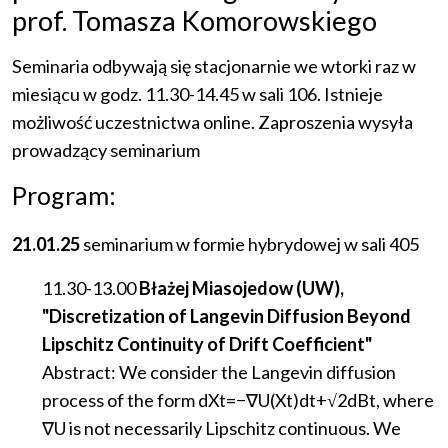
prof. Tomasza Komorowskiego
Seminaria
odbywają
się
stacjonarnie
we
wtorki
raz
w
miesiącu
w
godz
. 11.30-14.45
w
sali
106.
Istnieje
możliwość
uczestnictwa
online
.
Zaproszenia
wysyła
prowadzący
seminarium
Program:
21.01.25
seminarium
w
formie
hybrydowej
w
sali
405
11.30-13.00
Błażej Miasojedow (UW),
"Discretization of Langevin Diffusion Beyond
Lipschitz Continuity of Drift Coefficient"
Abstract: We consider the Langevin diffusion
process of the form dXt=−∇U(Xt)dt+√2dBt, where
∇U is not necessarily Lipschitz continuous. We