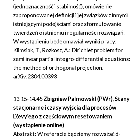
(jednoznaczność i stabilność), omówienie
zaproponowanej definicji i jej związków z innymi
istniejącymi podejściami oraz sformułowanie
twierdzeń o istnieniu i regularności rozwiązań.
W wystąpieniu będę omawiał wyniki pracy:
Klimsiak, T., Rozkosz, A.: Dirichlet problem for
semilinear partial integro-differential equations:
the method of orthogonal projection.
arXiv:2304.00393
13.15-14.45
Zbigniew Palmowskl (PWr), Stany
stacjonarne i czasy wyjścia dla procesów
L\'evy'ego z częściowym resetowaniem
(wystąpienie online)
​Abstrakt: W referacie będziemy rozważać d-