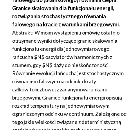
falowego do (ułamkowego) równania ciepła.
Granice skalowania dla funkcjonału energii,
rozwiązania stochastycznego równania
falowego na kracie z warunkami brzegowymi.
Abstrakt: W moim wystąpieniu omówię ostatnio
otrzymane wyniki dotyczące granic skalowania
funkcjonału energii dla jednowymiarowego
łańcucha $N$ oscylatorów harmonicznych z
szumem, gdy $N$ dąży do nieskończoności.
Równanie ewolucji łańcucha jest stochastycznym
równaniem falowym na odcinku kraty
całkowitoliczbowej z zadanymi warunkami
brzegowymi. Granice funkcjonału energii opisują
rozkład temperatury na jednowymiarowym
ograniczonym odcinku w continuum. Zależą one od
tego jakie wielkości związane z deterministyczną