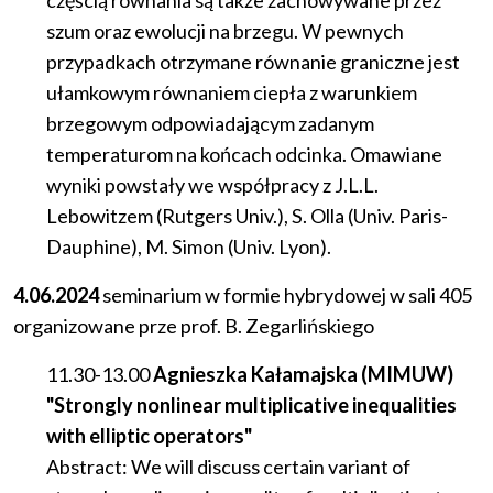
częścią równania są także zachowywane przez
szum oraz ewolucji na brzegu. W pewnych
przypadkach otrzymane równanie graniczne jest
ułamkowym równaniem ciepła z warunkiem
brzegowym odpowiadającym zadanym
temperaturom na końcach odcinka. Omawiane
wyniki powstały we współpracy z J.L.L.
Lebowitzem (Rutgers Univ.), S. Olla (Univ. Paris-
Dauphine), M. Simon (Univ. Lyon).
4.06.2024
seminarium
w
formie
hybrydowej
w
sali
405
organizowane prze prof. B. Zegarlińskiego
11.30-13.00
Agnieszka Kałamajska (MIMUW)
"Strongly nonlinear multiplicative inequalities
with elliptic operators"
Abstract: We will discuss certain variant of