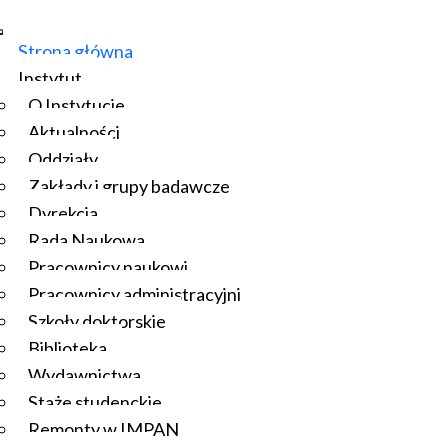
Strona główna
Instytut
O Instytucie
Aktualności
Oddziały
Zakłady i grupy badawcze
Dyrekcja
Rada Naukowa
Pracownicy naukowi
Pracownicy administracyjni
Szkoły doktorskie
Biblioteka
Wydawnictwa
Staże studenckie
Remonty w IMPAN