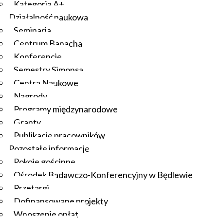
Kategoria A+
Działalność naukowa
Seminaria
Centrum Banacha
Konferencje
Semestry Simonsa
Centra Naukowe
Nagrody
Programy międzynarodowe
Granty
Publikacje pracowników
Pozostałe informacje
Pokoje gościnne
Ośrodek Badawczo-Konferencyjny w Będlewie
Przetargi
Dofinansowane projekty
Wnoszenie opłat