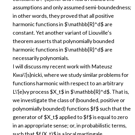
assumptions and only assumed semi-boundedness;
in other words, they proved that all positive
harmonic functions in $\mathbb{R}^d$ are
constant. Yet another variant of Liouville’s
theorem asserts that polynomially bounded
harmonic functions in $\mathbb{R}^d$ are
necessarily polynomials.
I will discuss my recent work with Mateusz
Kwa\'{s}nicki, where we study similar problems for
functions harmonic with respect to an arbitrary
L\'{e}vy process $X_t$ in $\mathbb{R}^d$. That is,
we investigate the class of (bounded, positive or
polynomially bounded) functions $f$ such that the
generator of $X_t$ applied to $f$ is equal to zero
in an appropriate sense; or, in probabilistic terms,
such that $f (X_t)$ is a local martingale.