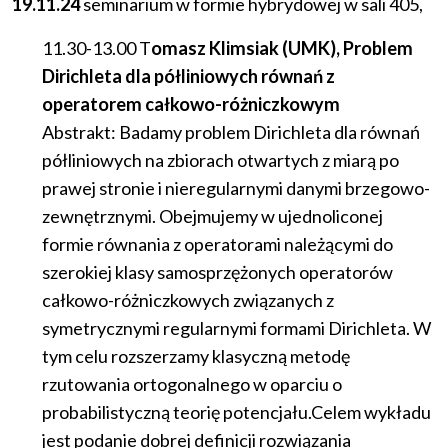
19.11.24
seminarium
w
formie
hybrydowej
w
sali
405,
11.30-13.00 T
omasz Klimsiak​ (​UMK), Problem
Dirichleta dla półliniowych równań z
operatorem całkowo-różniczkowym
Abstrakt: Badamy problem Dirichleta dla równań
półliniowych na zbiorach otwartych z miarą po
prawej stronie i nieregularnymi danymi brzegowo-
zewnętrznymi. Obejmujemy w ujednoliconej
formie równania z operatorami należącymi do
szerokiej klasy samosprzężonych operatorów
całkowo-różniczkowych związanych z
symetrycznymi regularnymi formami Dirichleta. W
tym celu rozszerzamy klasyczną metodę
rzutowania ortogonalnego w oparciu o
probabilistyczną teorię potencjału.Celem wykładu
jest podanie dobrej definicji rozwiązania