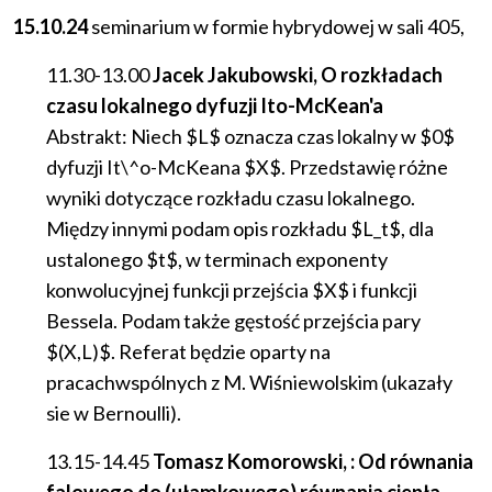
15.10.24
seminarium
w
formie
hybrydowej
w
sali
405,
11.30-13.00
Jacek Jakubowski, O rozkładach
czasu lokalnego dyfuzji Ito-McKean'a
Abstrakt: Niech $L$ oznacza czas lokalny w $0$
dyfuzji It\^o-McKeana $X$. Przedstawię różne
wyniki dotyczące rozkładu czasu lokalnego.
Między innymi podam opis rozkładu $L_t$, dla
ustalonego $t$, w terminach exponenty
konwolucyjnej funkcji przejścia $X$ i funkcji
Bessela. Podam także gęstość przejścia pary
$(X,L)$. Referat będzie oparty na
pracachwspólnych z M. Wiśniewolskim (ukazały
sie w Bernoulli).
13.15-14.45
Tomasz Komorowski, : Od równania