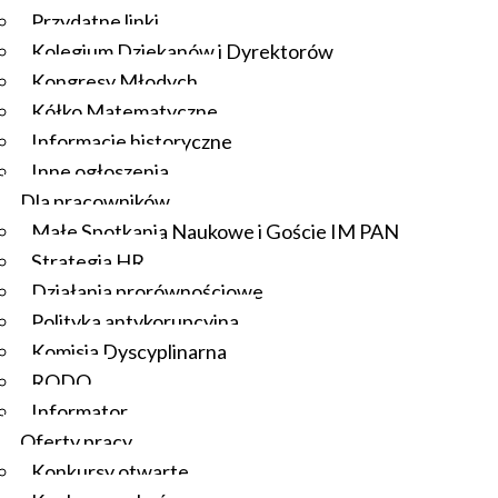
Przydatne linki
Kolegium Dziekanów i Dyrektorów
Kongresy Młodych
Kółko Matematyczne
Informacje historyczne
Inne ogłoszenia
Dla pracowników
Małe Spotkania Naukowe i Goście IM PAN
Strategia HR
Działania prorównościowe
Polityka antykorupcyjna
Komisja Dyscyplinarna
RODO
Informator
Oferty pracy
Konkursy otwarte