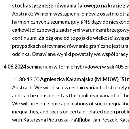
stochastycznego równania falowego na kracie z
Abstrakt: W moim wystąpieniu omówię ostatnio otr
harmonicznych z szumem, gdy $N$ dąży do nieskońc
całkowitoliczbowej z zadanymi warunkami brzegowy
continuum. Zależą one od tego jakie wielkości zwią
przypadkach otrzymane równanie graniczne jest 
odcinka. Omawiane wyniki powstały we współpracy z J.
4.06.2024
seminarium
w
formie
hybrydowej
w
sali
405 or
11.30-13.00
Agnieszka Kałamajska (MIMUW) "Strongl
Abstract: We will discuss certain variant of strongly 
and can be considered as the nonlinear variant of t
We will present some applications of such inequalities
inequalities, and focus on certain related open probl
with Katarzyna Pietruska-Pa\l{}uba, Jan Peszek, K