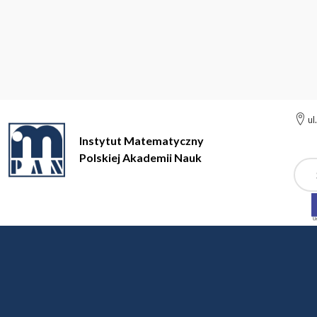
ul
Instytut Matematyczny
Polskiej Akademii Nauk
Szuk
Instytut Matematyczny Polskiej Akademii Nauk
Procesy Stocha
Procesy Stochastyczne
organizator: prof. dr hab. Łukasz Ste