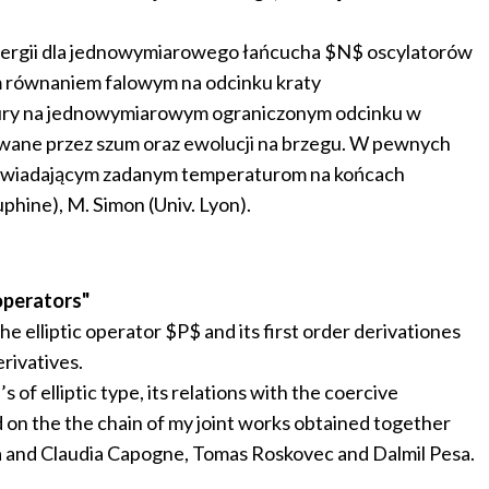
energii dla jednowymiarowego łańcucha $N$ oscylatorów
m równaniem falowym na odcinku kraty
atury na jednowymiarowym ograniczonym odcinku w
wywane przez szum oraz ewolucji na brzegu. W pewnych
owiadającym zadanym temperaturom na końcach
phine), M. Simon (Univ. Lyon).
operators"
he elliptic operator $P$ and its first order derivationes
rivatives.
of elliptic type, its relations with the coercive
ed on the the chain of my joint works obtained together
a and Claudia Capogne, Tomas Roskovec and Dalmil Pesa.