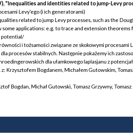
"Inequalities and identities related to jump-Levy proc
cesami Levy'ego (i ich generatorami)
qualities related to jump Levy processes, such as the Dougl
ow some applications: e.g. to trace and extension theorems
 potential/
równości i tożsamości związane ze skokowymi procesami L
la procesów stabilnych. Następnie pokażemy ich zastosowan
hroedingerowskich dla ułamkowego laplasjanu z potencja
n. z: Krzysztofem Bogdanem, Michałem Gutowskim, Toma
ysztof Bogdan, Michał Gutowski, Tomasz Grzywny, Tomasz 