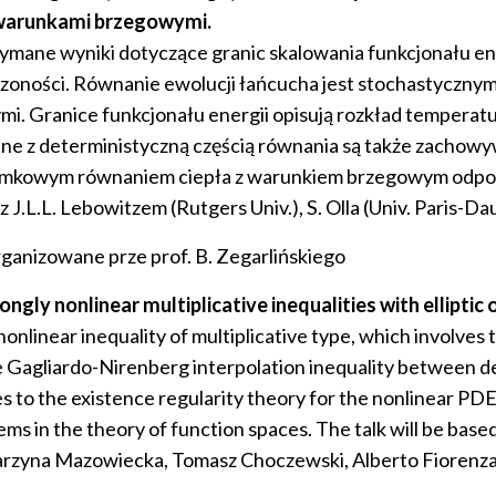
 warunkami brzegowymi.
zymane wyniki dotyczące granic skalowania funkcjonału 
zoności. Równanie ewolucji łańcucha jest stochastyczny
mi. Granice funkcjonału energii opisują rozkład temper
zane z deterministyczną częścią równania są także zacho
ułamkowym równaniem ciepła z warunkiem brzegowym odp
L.L. Lebowitzem (Rutgers Univ.), S. Olla (Univ. Paris-Dau
ganizowane prze prof. B. Zegarlińskiego
y nonlinear multiplicative inequalities with elliptic 
nonlinear inequality of multiplicative type, which involves t
he Gagliardo-Nirenberg interpolation inequality between de
 to the existence regularity theory for the nonlinear PDE’s 
ems in the theory of function spaces. The talk will be bas
atarzyna Mazowiecka, Tomasz Choczewski, Alberto Fiorenz