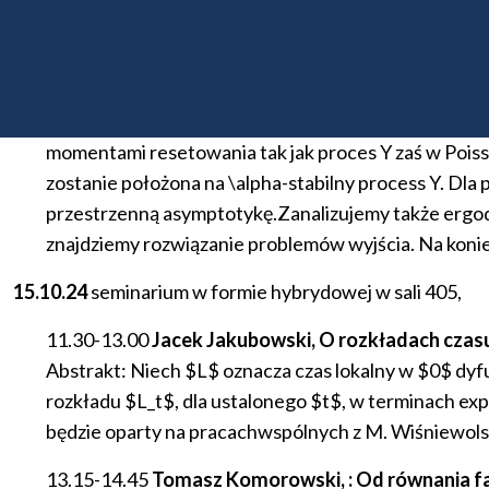
projection. arXiv:2304.00393
13.15-14.45
Zbigniew Palmowskl (PWr), Stany stac
​Abstrakt: W referacie będziemy rozważać d-wymiaro
momentami resetowania tak jak proces Y zaś w Pois
zostanie położona na \alpha-stabilny process Y. Dl
przestrzenną asymptotykę.Zanalizujemy także ergo
znajdziemy rozwiązanie problemów wyjścia. Na koni
15.10.24
seminarium
w
formie
hybrydowej
w
sali
405,
11.30-13.00
Jacek Jakubowski, O rozkładach czasu
Abstrakt: Niech $L$ oznacza czas lokalny w $0$ dyf
rozkładu $L_t$, dla ustalonego $t$, w terminach expo
będzie oparty na pracachwspólnych z M. Wiśniewolski
13.15-14.45
Tomasz Komorowski, : Od równania fal