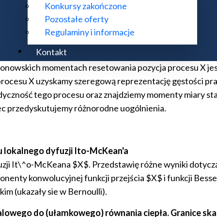
Konkursy zakończone
Pozostałe oferty
Regulaminy i informacje
jonarne i czasy wyjścia dla procesów L\'evy'ego z czę
Kontakt
wy proces X, który powstaje z procesu L\'evy'ego Y popr
sonowskich momentach resetowania pozycja procesu X jest
a procesu X uzyskamy szeregową reprezentację gęstości pr
dyczność tego procesu oraz znajdziemy momenty miary st
ec przedyskutujemy różnorodne uogólnienia.
 lokalnego dyfuzji Ito-McKean'a
uzji It\^o-McKeana $X$. Przedstawię różne wyniki dotycz
nenty konwolucyjnej funkcji przejścia $X$ i funkcji Besse
m (ukazały sie w Bernoulli).
owego do (ułamkowego) równania ciepła. Granice skalo