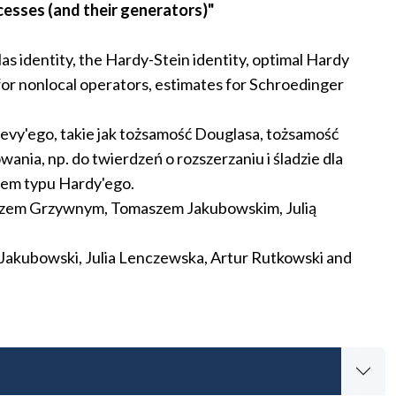
esses (and their generators)"
as identity, the Hardy-Stein identity, optimal Hardy
 for nonlocal operators, estimates for Schroedinger
evy'ego, takie jak tożsamość Douglasa, tożsamość
ia, np. do twierdzeń o rozszerzaniu i śladzie dla
łem typu Hardy'ego.
szem Grzywnym, Tomaszem Jakubowskim, Julią
Jakubowski, Julia Lenczewska, Artur Rutkowski and