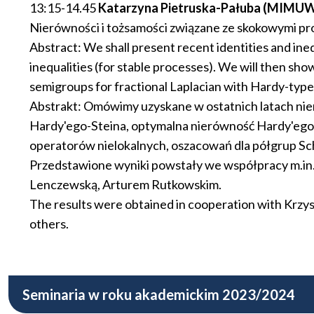
13:15-14.45
Katarzyna Pietruska-Pałuba (MIMUW), 
Nierówności i tożsamości związane ze skokowymi pro
Abstract: We shall present recent identities and ine
inequalities (for stable processes). We will then sh
semigroups for fractional Laplacian with Hardy-type
Abstrakt: Omówimy uzyskane w ostatnich latach nie
Hardy'ego-Steina, optymalna nierówność Hardy'ego d
operatorów nielokalnych, oszacowań dla półgrup Sc
Przedstawione wyniki powstały we współpracy m.i
Lenczewską, Arturem Rutkowskim.
The results were obtained in cooperation with Krz
others.
Seminaria w roku akademickim 2023/2024