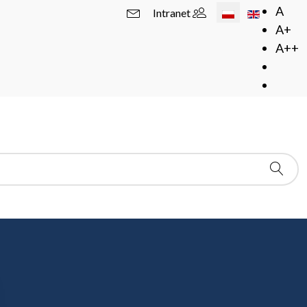
Wybierz swój język
A
Intranet
A+
A++
rzego Zabczyka i prof. Tomasza