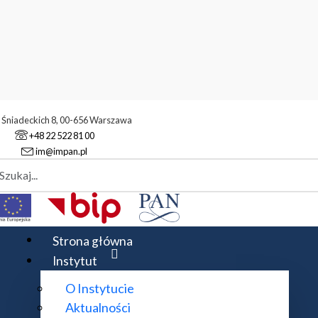
. Śniadeckich 8, 00-656 Warszawa
+48 22 522 81 00
im@impan.pl
aj
styczne
Strona główna
Instytut
O Instytucie
ttner przy wspólpracy prof. dr hab. Je
Aktualności