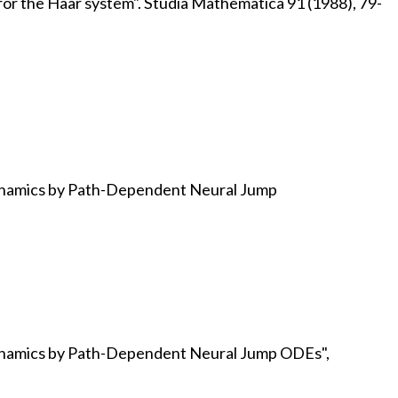
 for the Haar system". Studia Mathematica 91 (1988), 79-
 Dynamics by Path-Dependent Neural Jump
 Dynamics by Path-Dependent Neural Jump ODEs",