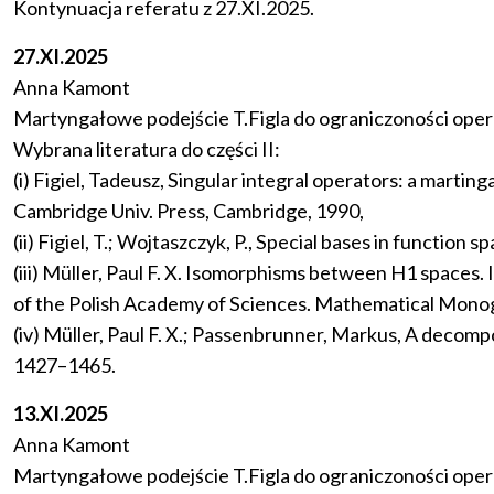
Kontynuacja referatu z 27.XI.2025.
27.XI.2025
Anna Kamont
Martyngałowe podejście T.Figla do ograniczoności opera
Wybrana literatura do części II:
(i) Figiel, Tadeusz, Singular integral operators: a mart
Cambridge Univ. Press, Cambridge, 1990,
(ii) Figiel, T.; Wojtaszczyk, P., Special bases in funct
(iii) Müller, Paul F. X. Isomorphisms between H1 spac
of the Polish Academy of Sciences. Mathematical Monogra
(iv) Müller, Paul F. X.; Passenbrunner, Markus, A decomp
1427–1465.
13.XI.2025
Anna Kamont
Martyngałowe podejście T.Figla do ograniczoności oper