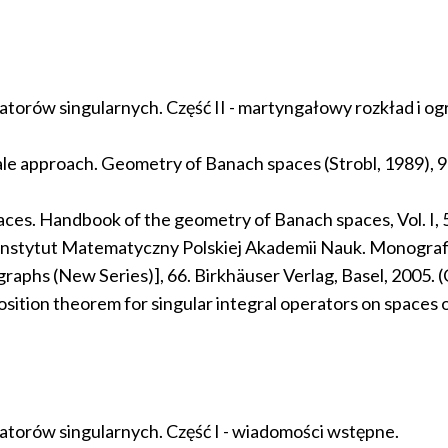
torów singularnych. Część II - martyngałowy rozkład i og
ingale approach. Geometry of Banach spaces (Strobl, 1989),
ion spaces. Handbook of the geometry of Banach spaces, Vol.
es. Instytut Matematyczny Polskiej Akademii Nauk. Monogr
phs (New Series)], 66. Birkhäuser Verlag, Basel, 2005. (
osition theorem for singular integral operators on spaces o
atorów singularnych. Część I - wiadomości wstępne.