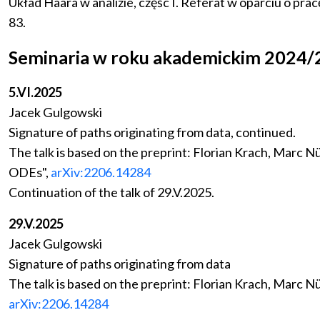
Układ Haara w analizie, częśc I. Referat w oparciu o pra
83.
Seminaria w roku akademickim 2024
5.VI.2025
Jacek Gulgowski
Signature of paths originating from data, continued.
The talk is based on the preprint: Florian Krach, Mar
ODEs",
arXiv:2206.14284
Continuation of the talk of 29.V.2025.
29.V.2025
Jacek Gulgowski
Signature of paths originating from data
The talk is based on the preprint: Florian Krach, Mar
arXiv:2206.14284