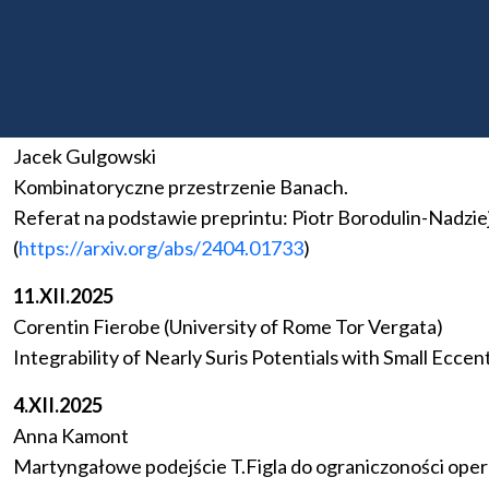
Anna Kamont
Martyngałowe podejście T.Figla do ograniczoności ope
Kontynuacja referatu z 27.XI.2025 oraz 4.XII.2025
15.I.2026
Jacek Gulgowski
Kombinatoryczne przestrzenie Banach.
Referat na podstawie preprintu: Piotr Borodulin-Nadzi
(
https://arxiv.org/abs/2404.01733
)
11.XII.2025
Corentin Fierobe (University of Rome Tor Vergata)
Integrability of Nearly Suris Potentials with Small Ecce
4.XII.2025
Anna Kamont
Martyngałowe podejście T.Figla do ograniczoności opera