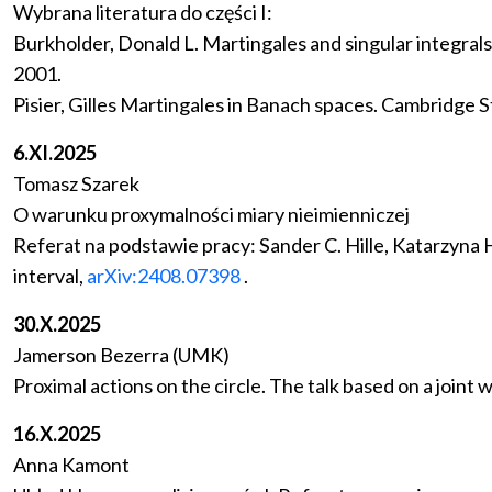
Wybrana literatura do części I:
Burkholder, Donald L. Martingales and singular integra
2001.
Pisier, Gilles Martingales in Banach spaces. Cambridge
6.XI.2025
Tomasz Szarek
O warunku proxymalności miary nieimienniczej
Referat na podstawie pracy: Sander C. Hille, Katarzyna 
interval,
arXiv:2408.07398
.
30.X.2025
Jamerson Bezerra (UMK)
Proximal actions on the circle. The talk based on a joint 
16.X.2025
Anna Kamont