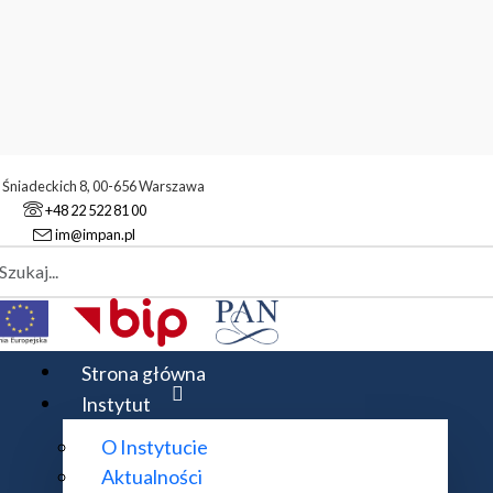
. Śniadeckich 8, 00-656 Warszawa
+48 22 522 81 00
im@impan.pl
aj
acji i Analiza Stochastyczna
naliza Stochastyczna
Strona główna
Instytut
O Instytucie
hab. Tomasz Szarek
Aktualności