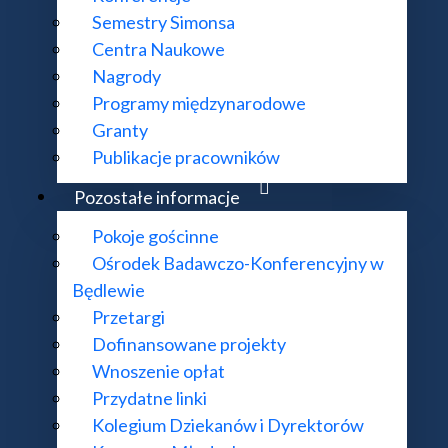
Semestry Simonsa
 cz. II.
Centra Naukowe
Nagrody
Programy międzynarodowe
Granty
, cz. I.
Publikacje pracowników
Pozostałe informacje
Pokoje gościnne
cych na gęstościach
Ośrodek Badawczo-Konferencyjny w
Będlewie
Przetargi
Dofinansowane projekty
rzestrzeni Banacha, cd.
Wnoszenie opłat
Przydatne linki
Kolegium Dziekanów i Dyrektorów