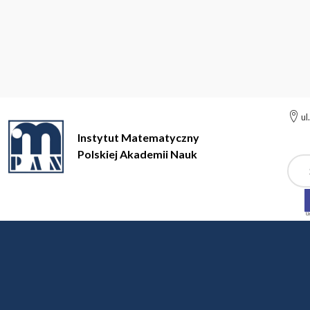
ul
Instytut Matematyczny
Polskiej Akademii Nauk
Szuk
Instytut Matematyczny Polskiej Akademii Nauk
Teoria Aproksym
Teoria Aproksymacji i A
prof. dr hab. Anna Kamont, prof. dr 