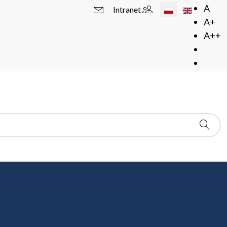
Wybierz swój język
A
Intranet
A+
A++