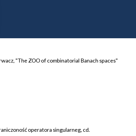
orów Calderona-Zygmunda.
arwacz, "The ZOO of combinatorial Banach spaces"
raniczoność operatora singularneg, cd.