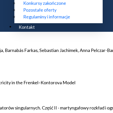
Konkursy zakończone
Pozostałe oferty
ratorów singularnych. Część III: zastosowanie do operat
Regulaminy i informacje
Kontakt
eja, Barnabás Farkas, Sebastian Jachimek, Anna Pelczar-B
ntricity in the Frenkel–Kontorova Model
torów singularnych. Część II - martyngałowy rozkład i og