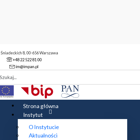
. Śniadeckich 8, 00-656 Warszawa
+48 22 522 81 00
im@impan.pl
aj
acji i Analiza Stochastyczna
naliza Stochastyczna
Strona główna
Instytut
O Instytucie
hab. Tomasz Szarek
Aktualności