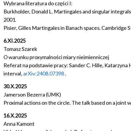
Wybrana literatura do części I:
Burkholder, Donald L. Martingales and singular integra
2001.
Pisier, Gilles Martingales in Banach spaces. Cambridge
6.XI.2025
Tomasz Szarek
O warunku proxymalności miary nieimienniczej
Referat na podstawie pracy: Sander C. Hille, Katarzyna 
interval,
arXiv:2408.07398
.
30.X.2025
Jamerson Bezerra (UMK)
Proximal actions on the circle. The talk based on a joint 
16.X.2025
Anna Kamont