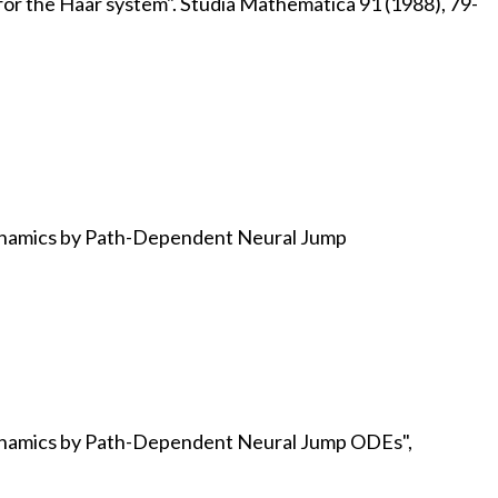
 for the Haar system". Studia Mathematica 91 (1988), 79-
 Dynamics by Path-Dependent Neural Jump
 Dynamics by Path-Dependent Neural Jump ODEs",