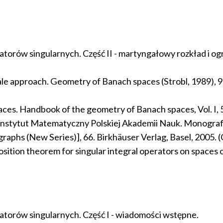
torów singularnych. Część II - martyngałowy rozkład i og
ingale approach. Geometry of Banach spaces (Strobl, 1989),
ion spaces. Handbook of the geometry of Banach spaces, Vol.
es. Instytut Matematyczny Polskiej Akademii Nauk. Monogr
phs (New Series)], 66. Birkhäuser Verlag, Basel, 2005. (
osition theorem for singular integral operators on spaces o
atorów singularnych. Część I - wiadomości wstępne.