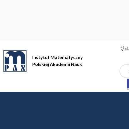
ul
Instytut Matematyczny
Polskiej Akademii Nauk
Szuk
Instytut Matematyczny Polskiej Akademii Nauk
Teoria Aproksym
Teoria Aproksymacji i A
prof. dr hab. Anna Kamont, prof. dr 