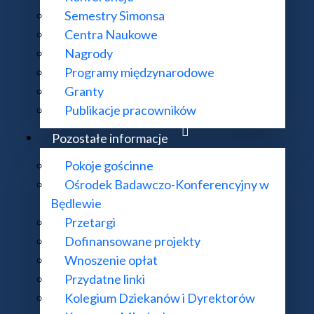
Semestry Simonsa
 cz. II.
Centra Naukowe
Nagrody
Programy międzynarodowe
Granty
, cz. I.
Publikacje pracowników
Pozostałe informacje
Pokoje gościnne
cych na gęstościach
Ośrodek Badawczo-Konferencyjny w
Będlewie
Przetargi
Dofinansowane projekty
rzestrzeni Banacha, cd.
Wnoszenie opłat
Przydatne linki
Kolegium Dziekanów i Dyrektorów