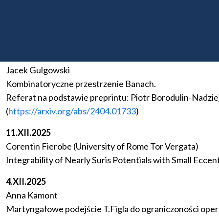
Anna Kamont
Martyngałowe podejście T.Figla do ograniczoności ope
Kontynuacja referatu z 27.XI.2025 oraz 4.XII.2025
15.I.2026
Jacek Gulgowski
Kombinatoryczne przestrzenie Banach.
Referat na podstawie preprintu: Piotr Borodulin-Nadzi
(
https://arxiv.org/abs/2404.01733
)
11.XII.2025
Corentin Fierobe (University of Rome Tor Vergata)
Integrability of Nearly Suris Potentials with Small Ecce
4.XII.2025
Anna Kamont
Martyngałowe podejście T.Figla do ograniczoności opera