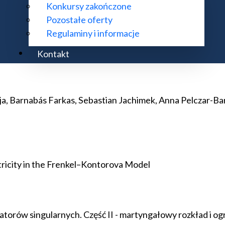
Konkursy zakończone
Pozostałe oferty
ratorów singularnych. Część III: zastosowanie do operat
Regulaminy i informacje
Kontakt
eja, Barnabás Farkas, Sebastian Jachimek, Anna Pelczar-B
ntricity in the Frenkel–Kontorova Model
torów singularnych. Część II - martyngałowy rozkład i og