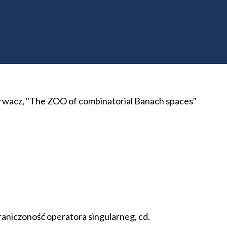
orów Calderona-Zygmunda.
arwacz, "The ZOO of combinatorial Banach spaces"
raniczoność operatora singularneg, cd.