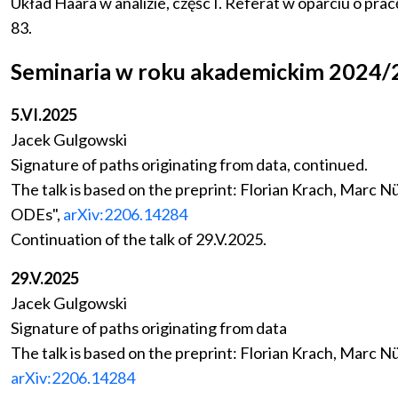
Układ Haara w analizie, częśc I. Referat w oparciu o pra
83.
Seminaria w roku akademickim 2024
5.VI.2025
Jacek Gulgowski
Signature of paths originating from data, continued.
The talk is based on the preprint: Florian Krach, Mar
ODEs",
arXiv:2206.14284
Continuation of the talk of 29.V.2025.
29.V.2025
Jacek Gulgowski
Signature of paths originating from data
The talk is based on the preprint: Florian Krach, Mar
arXiv:2206.14284