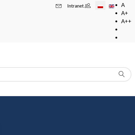
Wybierz swój język
A
Intranet
A+
A++