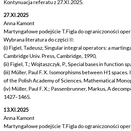
Kontynuacja referatu z 27.XI.2025.
27.XI.2025
Anna Kamont
Martyngałowe podejście T.Figla do ograniczoności opera
Wybrana literatura do części II:
(i) Figiel, Tadeusz, Singular integral operators: a mart
Cambridge Univ. Press, Cambridge, 1990,
(ii) Figiel, T.; Wojtaszczyk, P., Special bases in funct
(iii) Müller, Paul F. X. Isomorphisms between H1 spac
of the Polish Academy of Sciences. Mathematical Monogra
(iv) Müller, Paul F. X.; Passenbrunner, Markus, A decomp
1427–1465.
13.XI.2025
Anna Kamont
Martyngałowe podejście T.Figla do ograniczoności oper