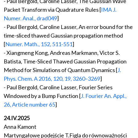
- Paul Bergold, Caroline Lasser, The Gaussian Wave
Packet Transform via Quadrature Rules [
IMA J.
Numer. Anal., drad049
]
- Paul Bergold, Caroline Lasser, An error bound for the
time-sliced thawed Gaussian propagation method
[
Numer. Math., 152, 511-551
]
- Xiangmeng Kong, Andreas Markmann, Victor S.
Batista, Time-Sliced Thawed Gaussian Propagation
Method for Simulations of Quantum Dynamics [
J.
Phys. Chem. A 2016, 120, 19, 3260–3269
]
- Paul Bergold, Caroline Lasser, Fourier Series
Windowed by a Bump Function [
J. Fourier An. Appl.,
26, Article number 65
]
24.IV.2025
Anna Kamont
Martyngałowe podejście T.Figla do równoważności