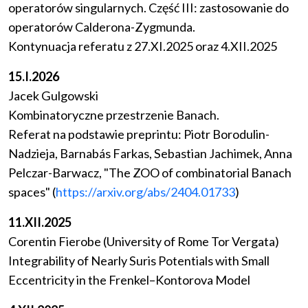
operatorów singularnych. Część III: zastosowanie do
operatorów Calderona-Zygmunda.
Kontynuacja referatu z 27.XI.2025 oraz 4.XII.2025
15.I.2026
Jacek Gulgowski
Kombinatoryczne przestrzenie Banach.
Referat na podstawie preprintu: Piotr Borodulin-
Nadzieja, Barnabás Farkas, Sebastian Jachimek, Anna
Pelczar-Barwacz, "The ZOO of combinatorial Banach
spaces" (
https://arxiv.org/abs/2404.01733
)
11.XII.2025
Corentin Fierobe (University of Rome Tor Vergata)
Integrability of Nearly Suris Potentials with Small
Eccentricity in the Frenkel–Kontorova Model