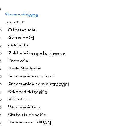
Strona główna
Instytut
O Instytucie
Aktualności
Oddziały
Zakłady i grupy badawcze
Dyrekcja
Rada Naukowa
Pracownicy naukowi
Pracownicy administracyjni
Szkoły doktorskie
Biblioteka
Wydawnictwa
Staże studenckie
Remonty w IMPAN