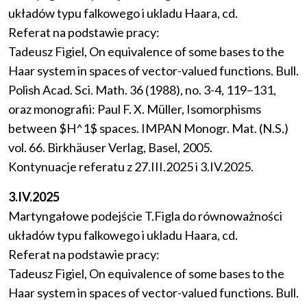
układów typu falkowego i ukladu Haara, cd.
Referat na podstawie pracy:
Tadeusz Figiel, On equivalence of some bases to the
Haar system in spaces of vector-valued functions. Bull.
Polish Acad. Sci. Math. 36 (1988), no. 3-4, 119–131,
oraz monografii: Paul F. X. Müller, Isomorphisms
between $H^1$ spaces. IMPAN Monogr. Mat. (N.S.)
vol. 66. Birkhäuser Verlag, Basel, 2005.
Kontynuacje referatu z 27.III.2025 i 3.IV.2025.
3.IV.2025
Martyngałowe podejście T.Figla do równoważności
układów typu falkowego i ukladu Haara, cd.
Referat na podstawie pracy:
Tadeusz Figiel, On equivalence of some bases to the
Haar system in spaces of vector-valued functions. Bull.