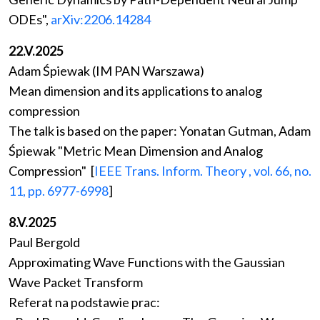
ODEs",
arXiv:2206.14284
22.V.2025
Adam Śpiewak (IM PAN Warszawa)
Mean dimension and its applications to analog
compression
The talk is based on the paper: Yonatan Gutman, Adam
Śpiewak "Metric Mean Dimension and Analog
Compression" [
IEEE Trans. Inform. Theory , vol. 66, no.
11, pp. 6977-6998
]
8.V.2025
Paul Bergold
Approximating Wave Functions with the Gaussian
Wave Packet Transform
Referat na podstawie prac: