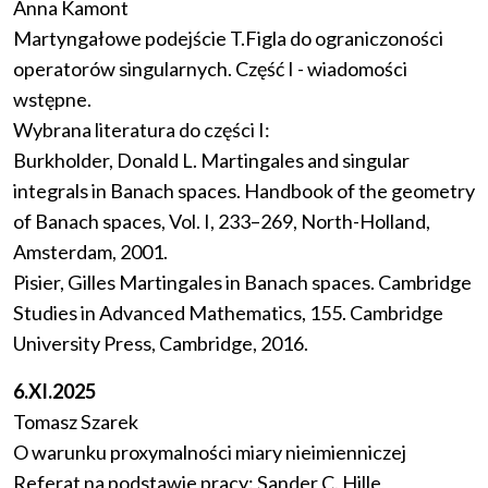
Anna Kamont
Martyngałowe podejście T.Figla do ograniczoności
operatorów singularnych. Część I - wiadomości
wstępne.
Wybrana literatura do części I:
Burkholder, Donald L. Martingales and singular
integrals in Banach spaces. Handbook of the geometry
of Banach spaces, Vol. I, 233–269, North-Holland,
Amsterdam, 2001.
Pisier, Gilles Martingales in Banach spaces. Cambridge
Studies in Advanced Mathematics, 155. Cambridge
University Press, Cambridge, 2016.
6.XI.2025
Tomasz Szarek
O warunku proxymalności miary nieimienniczej
Referat na podstawie pracy: Sander C. Hille,