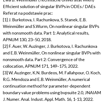
Efficient solution of singular BVPs in ODEs / DAEs
Referat na podstawie prac:
[1] J. Burkotova, I. Rachunkova, S. Stanek, E.B.
Weinmüller and S.Wurm, On nonlinear singular BVPs
with nonsmooth data. Part 1: Analytical results,
APNUM 130, 23–50, 2018.
[2] F. Auer, W. Auzinger, J. Burkotova, I. Rachunkova
and E.B. Weinmüller, On nonlinear singular BVPs with
nonsmooth data. Part 2: Convergence of the
collocation, APNUM 171, 149–175, 2022.
[3] W. Auzinger, K.N. Burdeos, M. Fallahpour, O. Koch,
R.G. Mendoza and E.B. Weinmüller, A numerical
continuation method for parameter-dependent
boundary value problems using bvpsuite 2.0, JNAIAM
J. Numer. Anal. Indust. Appl. Math. 16, 1-13, 2022.