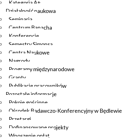
Kategoria A+
Działalność naukowa
Seminaria
Centrum Banacha
Konferencje
Semestry Simonsa
Centra Naukowe
Nagrody
Programy międzynarodowe
Granty
Publikacje pracowników
Pozostałe informacje
Pokoje gościnne
Ośrodek Badawczo-Konferencyjny w Będlewie
Przetargi
Dofinansowane projekty
Wnoszenie opłat