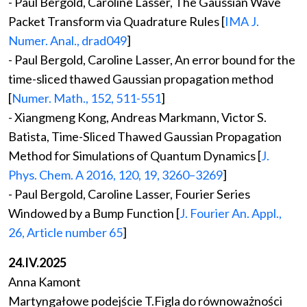
- Paul Bergold, Caroline Lasser, The Gaussian Wave
Packet Transform via Quadrature Rules [
IMA J.
Numer. Anal., drad049
]
- Paul Bergold, Caroline Lasser, An error bound for the
time-sliced thawed Gaussian propagation method
[
Numer. Math., 152, 511-551
]
- Xiangmeng Kong, Andreas Markmann, Victor S.
Batista, Time-Sliced Thawed Gaussian Propagation
Method for Simulations of Quantum Dynamics [
J.
Phys. Chem. A 2016, 120, 19, 3260–3269
]
- Paul Bergold, Caroline Lasser, Fourier Series
Windowed by a Bump Function [
J. Fourier An. Appl.,
26, Article number 65
]
24.IV.2025
Anna Kamont
Martyngałowe podejście T.Figla do równoważności