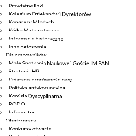
Przydatne linki
Kolegium Dziekanów i Dyrektorów
Kongresy Młodych
Kółko Matematyczne
Informacje historyczne
Inne ogłoszenia
Dla pracowników
Małe Spotkania Naukowe i Goście IM PAN
Strategia HR
Działania prorównościowe
Polityka antykorupcyjna
Komisja Dyscyplinarna
RODO
Informator
Oferty pracy
Konkursy otwarte