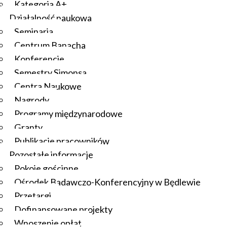
Kategoria A+
Działalność naukowa
Seminaria
Centrum Banacha
Konferencje
Semestry Simonsa
Centra Naukowe
Nagrody
Programy międzynarodowe
Granty
Publikacje pracowników
Pozostałe informacje
Pokoje gościnne
Ośrodek Badawczo-Konferencyjny w Będlewie
Przetargi
Dofinansowane projekty
Wnoszenie opłat