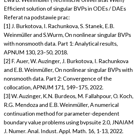
Efficient solution of singular BVPs in ODEs / DAEs
Referat na podstawie prac:
[1] J. Burkotova, I. Rachunkova, S. Stanek, E.B.
Weinmüller and S.Wurm, On nonlinear singular BVPs
with nonsmooth data. Part 1: Analytical results,
APNUM 130, 23–50, 2018.
[2] F. Auer, W. Auzinger, J. Burkotova, I. Rachunkova
and E.B. Weinmüller, On nonlinear singular BVPs with
nonsmooth data. Part 2: Convergence of the
collocation, APNUM 171, 149–175, 2022.
[3] W. Auzinger, K.N. Burdeos, M. Fallahpour, O. Koch,
R.G. Mendoza and E.B. Weinmüller, A numerical
continuation method for parameter-dependent
boundary value problems using bvpsuite 2.0, JNAIAM
J. Numer. Anal. Indust. Appl. Math. 16, 1-13, 2022.