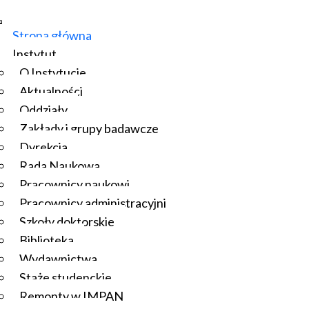
Strona główna
Instytut
O Instytucie
Aktualności
Oddziały
Zakłady i grupy badawcze
Dyrekcja
Rada Naukowa
Pracownicy naukowi
Pracownicy administracyjni
Szkoły doktorskie
Biblioteka
Wydawnictwa
Staże studenckie
Remonty w IMPAN