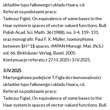
układów typu falkowego i ukladu Haara, cd.
Referat na podstawie pracy:
Tadeusz Figiel, On equivalence of some bases to the
Haar system in spaces of vector-valued functions. Bull.
Polish Acad. Sci. Math. 36 (1988), no. 3-4, 119–131,
oraz monografii: Paul F. X. Müller, Isomorphisms
between $H^1$ spaces. IMPAN Monogr. Mat. (N.S.)
vol. 66. Birkhäuser Verlag, Basel, 2005.
Kontynuacje referatu z 27.III.2025 i 3.IV.2025.
3.IV.2025
Martyngałowe podejście T.Figla do równoważności
układów typu falkowego i ukladu Haara, cd.
Referat na podstawie pracy:
Tadeusz Figiel, On equivalence of some bases to the
Haar system in spaces of vector-valued functions. Bull.