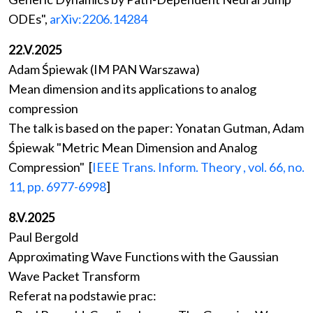
ODEs",
arXiv:2206.14284
22.V.2025
Adam Śpiewak (IM PAN Warszawa)
Mean dimension and its applications to analog
compression
The talk is based on the paper: Yonatan Gutman, Adam
Śpiewak "Metric Mean Dimension and Analog
Compression" [
IEEE Trans. Inform. Theory , vol. 66, no.
11, pp. 6977-6998
]
8.V.2025
Paul Bergold
Approximating Wave Functions with the Gaussian
Wave Packet Transform
Referat na podstawie prac: