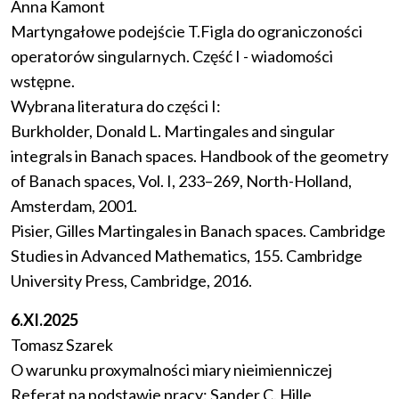
Anna Kamont
Martyngałowe podejście T.Figla do ograniczoności
operatorów singularnych. Część I - wiadomości
wstępne.
Wybrana literatura do części I:
Burkholder, Donald L. Martingales and singular
integrals in Banach spaces. Handbook of the geometry
of Banach spaces, Vol. I, 233–269, North-Holland,
Amsterdam, 2001.
Pisier, Gilles Martingales in Banach spaces. Cambridge
Studies in Advanced Mathematics, 155. Cambridge
University Press, Cambridge, 2016.
6.XI.2025
Tomasz Szarek
O warunku proxymalności miary nieimienniczej
Referat na podstawie pracy: Sander C. Hille,