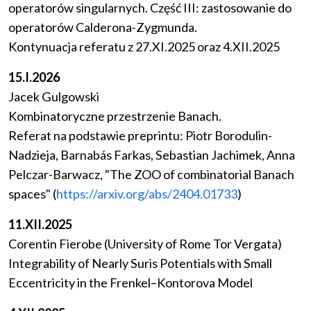
operatorów singularnych. Część III: zastosowanie do
operatorów Calderona-Zygmunda.
Kontynuacja referatu z 27.XI.2025 oraz 4.XII.2025
15.I.2026
Jacek Gulgowski
Kombinatoryczne przestrzenie Banach.
Referat na podstawie preprintu: Piotr Borodulin-
Nadzieja, Barnabás Farkas, Sebastian Jachimek, Anna
Pelczar-Barwacz, "The ZOO of combinatorial Banach
spaces" (
https://arxiv.org/abs/2404.01733
)
11.XII.2025
Corentin Fierobe (University of Rome Tor Vergata)
Integrability of Nearly Suris Potentials with Small
Eccentricity in the Frenkel–Kontorova Model