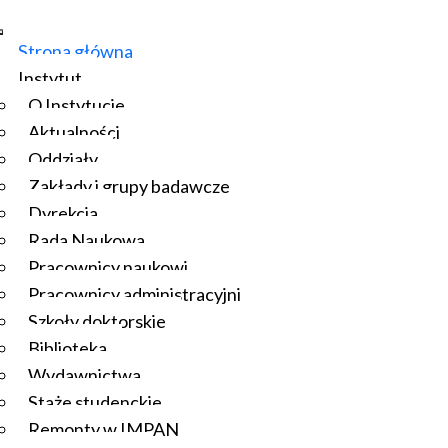
Strona główna
Instytut
O Instytucie
Aktualności
Oddziały
Zakłady i grupy badawcze
Dyrekcja
Rada Naukowa
Pracownicy naukowi
Pracownicy administracyjni
Szkoły doktorskie
Biblioteka
Wydawnictwa
Staże studenckie
Remonty w IMPAN