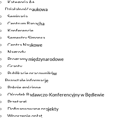
Kategoria A+
Działalność naukowa
Seminaria
Centrum Banacha
Konferencje
Semestry Simonsa
Centra Naukowe
Nagrody
Programy międzynarodowe
Granty
Publikacje pracowników
Pozostałe informacje
Pokoje gościnne
Ośrodek Badawczo-Konferencyjny w Będlewie
Przetargi
Dofinansowane projekty
Wnoszenie opłat