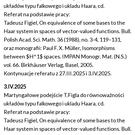
układów typu falkowego i ukladu Haara, cd.
Referat na podstawie pracy:
Tadeusz Figiel, On equivalence of some bases to the
Haar system in spaces of vector-valued functions. Bull.
Polish Acad. Sci. Math. 36 (1988), no. 3-4, 119–131,
oraz monografii: Paul F. X. Müller, Isomorphisms
between $H^1$ spaces. IMPAN Monogr. Mat. (N.S.)
vol. 66. Birkhäuser Verlag, Basel, 2005.
Kontynuacje referatu z 27.III.2025 i 3.IV.2025.
3.IV.2025
Martyngałowe podejście T.Figla do równoważności
układów typu falkowego i ukladu Haara, cd.
Referat na podstawie pracy:
Tadeusz Figiel, On equivalence of some bases to the
Haar system in spaces of vector-valued functions. Bull.