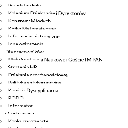
Przydatne linki
Kolegium Dziekanów i Dyrektorów
Kongresy Młodych
Kółko Matematyczne
Informacje historyczne
Inne ogłoszenia
Dla pracowników
Małe Spotkania Naukowe i Goście IM PAN
Strategia HR
Działania prorównościowe
Polityka antykorupcyjna
Komisja Dyscyplinarna
RODO
Informator
Oferty pracy
Konkursy otwarte