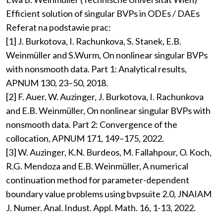
Efficient solution of singular BVPs in ODEs / DAEs
Referat na podstawie prac:
[1] J. Burkotova, I. Rachunkova, S. Stanek, E.B.
Weinmüller and S.Wurm, On nonlinear singular BVPs
with nonsmooth data. Part 1: Analytical results,
APNUM 130, 23–50, 2018.
[2] F. Auer, W. Auzinger, J. Burkotova, I. Rachunkova
and E.B. Weinmüller, On nonlinear singular BVPs with
nonsmooth data. Part 2: Convergence of the
collocation, APNUM 171, 149–175, 2022.
[3] W. Auzinger, K.N. Burdeos, M. Fallahpour, O. Koch,
R.G. Mendoza and E.B. Weinmüller, A numerical
continuation method for parameter-dependent
boundary value problems using bvpsuite 2.0, JNAIAM
J. Numer. Anal. Indust. Appl. Math. 16, 1-13, 2022.