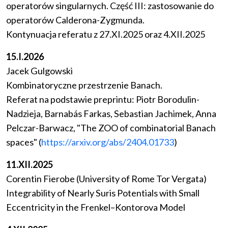
operatorów singularnych. Część III: zastosowanie do
operatorów Calderona-Zygmunda.
Kontynuacja referatu z 27.XI.2025 oraz 4.XII.2025
15.I.2026
Jacek Gulgowski
Kombinatoryczne przestrzenie Banach.
Referat na podstawie preprintu: Piotr Borodulin-
Nadzieja, Barnabás Farkas, Sebastian Jachimek, Anna
Pelczar-Barwacz, "The ZOO of combinatorial Banach
spaces" (
https://arxiv.org/abs/2404.01733
)
11.XII.2025
Corentin Fierobe (University of Rome Tor Vergata)
Integrability of Nearly Suris Potentials with Small
Eccentricity in the Frenkel–Kontorova Model