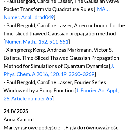
- Paul Bergold, Caroline Lasser, The Gaussian Wave
Packet Transform via Quadrature Rules [
IMA J.
Numer. Anal., drad049
]
- Paul Bergold, Caroline Lasser, An error bound for the
time-sliced thawed Gaussian propagation method
[
Numer. Math., 152, 511-551
]
- Xiangmeng Kong, Andreas Markmann, Victor S.
Batista, Time-Sliced Thawed Gaussian Propagation
Method for Simulations of Quantum Dynamics [
J.
Phys. Chem. A 2016, 120, 19, 3260–3269
]
- Paul Bergold, Caroline Lasser, Fourier Series
Windowed by a Bump Function [
J. Fourier An. Appl.,
26, Article number 65
]
24.IV.2025
Anna Kamont
Martyngałowe podejście T.Figla do równoważności