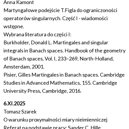
Anna Kamont
Martyngałowe podejście T.Figla do ograniczoności
operatorów singularnych. Część I - wiadomości
wstępne.
Wybrana literatura do części I:
Burkholder, Donald L. Martingales and singular
integrals in Banach spaces. Handbook of the geometry
of Banach spaces, Vol. I, 233–269, North-Holland,
Amsterdam, 2001.
Pisier, Gilles Martingales in Banach spaces. Cambridge
Studies in Advanced Mathematics, 155. Cambridge
University Press, Cambridge, 2016.
6.XI.2025
Tomasz Szarek
O warunku proxymalności miary nieimienniczej
Referat na podstawie pracy: Sander C. Hille,