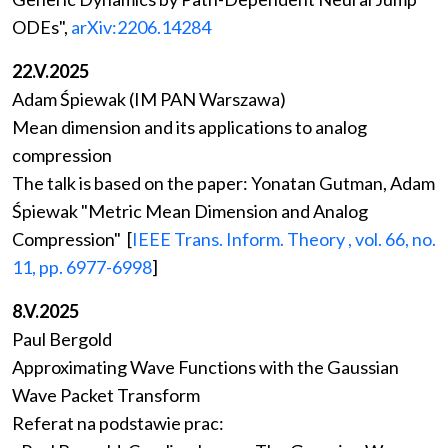
ODEs",
arXiv:2206.14284
22.V.2025
Adam Śpiewak (IM PAN Warszawa)
Mean dimension and its applications to analog
compression
The talk is based on the paper: Yonatan Gutman, Adam
Śpiewak "Metric Mean Dimension and Analog
Compression" [
IEEE Trans. Inform. Theory , vol. 66, no.
11, pp. 6977-6998
]
8.V.2025
Paul Bergold
Approximating Wave Functions with the Gaussian
Wave Packet Transform
Referat na podstawie prac: