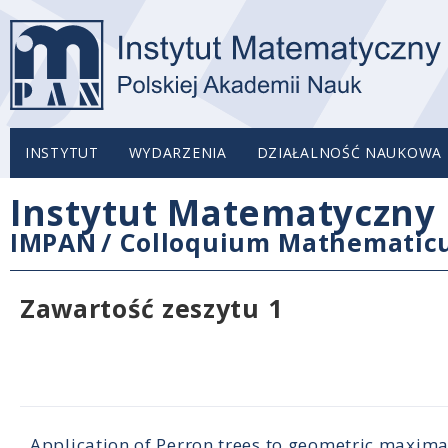
INSTYTUT
WYDARZENIA
DZIAŁALNOŚĆ NAUKOWA
Instytut Matematyczny 
IMPAN
/
Colloquium Mathemati
Zawartość zeszytu 1
Application of Perron trees to geometric maxima