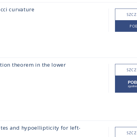
cci curvature
SZCZ
POB
ation theorem in the lower
SZCZ
s and hypoellipticity for left-
SZCZ