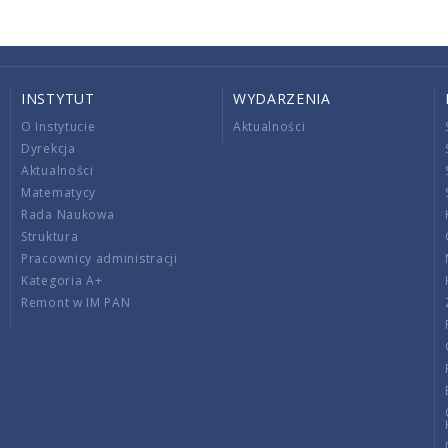
INSTYTUT
WYDARZENIA
O Instytucie
Aktualności
Dyrekcja
Aktualności
Matematycy
Rada Naukowa
Struktura
Pracownicy administracji
Kategoria A+
Remont w IM PAN