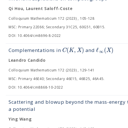
Qi Hou, Laurent Saloff-Coste
Colloquium Mathematicum 172 (2023) , 105-128
MSC: Primary 22E66; Secondary 31C25, 60G51, 60B15.
DOI: 10.4064/cm8696-8-2022
(
,
)
ℓ
(
)
C
K
X
X
Complementations in
and
∞
Leandro Candido
Colloquium Mathematicum 172 (2023) , 129-141
MSC: Primary 46E40; Secondary 46E15, 46B25, 46A45.
DOI: 10.4064/cm8868-10-2022
Scattering and blowup beyond the mass-energy t
a potential
Ying Wang