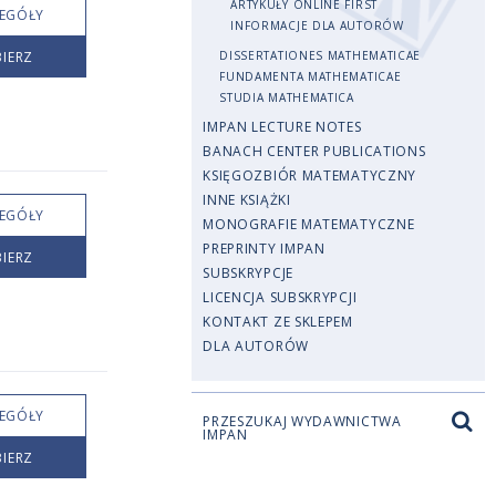
ARTYKUŁY ONLINE FIRST
EGÓŁY
INFORMACJE DLA AUTORÓW
IERZ
DISSERTATIONES MATHEMATICAE
FUNDAMENTA MATHEMATICAE
STUDIA MATHEMATICA
IMPAN LECTURE NOTES
BANACH CENTER PUBLICATIONS
KSIĘGOZBIÓR MATEMATYCZNY
INNE KSIĄŻKI
EGÓŁY
MONOGRAFIE MATEMATYCZNE
PREPRINTY IMPAN
IERZ
SUBSKRYPCJE
LICENCJA SUBSKRYPCJI
KONTAKT ZE SKLEPEM
DLA AUTORÓW
EGÓŁY
PRZESZUKAJ WYDAWNICTWA
IMPAN
IERZ