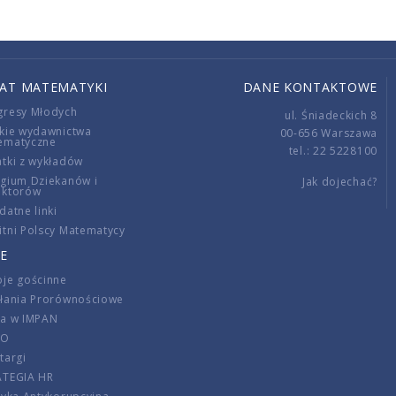
IAT MATEMATYKI
DANE KONTAKTOWE
gresy Młodych
ul. Śniadeckich 8
kie wydawnictwa
00-656 Warszawa
ematyczne
tel.: 22 5228100
tki z wykładów
gium Dziekanów i
Jak dojechać?
ektorów
datne linki
tni Polscy Matematycy
E
je gościnne
ałania Prorównościowe
ca w IMPAN
DO
targi
ATEGIA HR