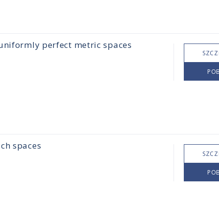
uniformly perfect metric spaces
SZCZ
POB
ach spaces
SZCZ
POB