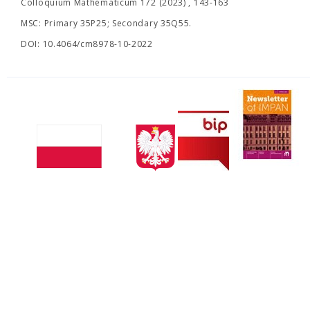
Colloquium Mathematicum 172 (2023) , 143-163
MSC: Primary 35P25; Secondary 35Q55.
DOI: 10.4064/cm8978-10-2022