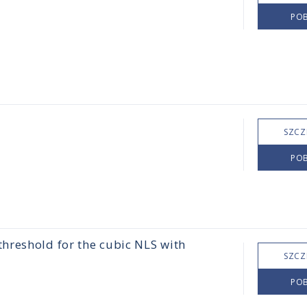
POB
SZCZ
POB
hreshold for the cubic NLS with
SZCZ
POB