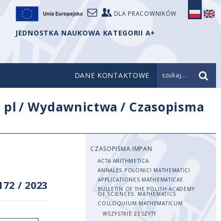
DLA PRACOWNIKÓW
JEDNOSTKA NAUKOWA KATEGORII A+
DANE KONTAKTOWE
szukaj...
/
pl
/
Wydawnictwa
/
Czasopisma
CZASOPISMA IMPAN
ACTA ARITHMETICA
ANNALES POLONICI MATHEMATICI
APPLICATIONES MATHEMATICAE
172
/
2023
BULLETIN OF THE POLISH ACADEMY
OF SCIENCES. MATHEMATICS
COLLOQUIUM MATHEMATICUM
WSZYSTKIE ZESZYTY