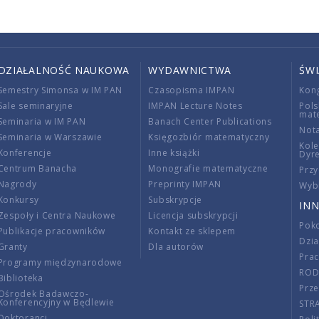
DZIAŁALNOŚĆ NAUKOWA
WYDAWNICTWA
ŚW
Semestry Simonsa w IM PAN
Czasopisma IMPAN
Kon
Sale seminaryjne
IMPAN Lecture Notes
Pols
mat
Seminaria w IM PAN
Banach Center Publications
Nota
Seminaria w Warszawie
Księgozbiór matematyczny
Kole
Konferencje
Inne książki
Dyr
Centrum Banacha
Monografie matematyczne
Przy
Nagrody
Preprinty IMPAN
Wybi
Konkursy
Subskrypcje
INN
Zespoły i Centra Naukowe
Licencja subskrypcji
Poko
Publikacje pracowników
Kontakt ze sklepem
Dzi
Granty
Dla autorów
Pra
Programy międzynarodowe
RO
Biblioteka
Prze
Ośrodek Badawczo-
Konferencyjny w Będlewie
STR
Doktoranci