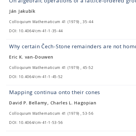
On algebraic operations of a lattice-ordered gr
Ján Jakubík
Colloquium Mathematicum 41 (1979) , 35-44
DOI: 10.4064/cm-41-1-35-44
Why certain Čech-Stone remainders are not ho
Eric K. van-Douwen
Colloquium Mathematicum 41 (1979) , 45-52
DOI: 10.4064/cm-41-1-45-52
Mapping continua onto their cones
David P. Bellamy, Charles L. Hagopian
Colloquium Mathematicum 41 (1979) , 53-56
DOI: 10.4064/cm-41-1-53-56