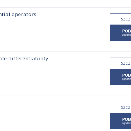
ential operators
SZCZ
te differentiability
SZCZ
SZCZ