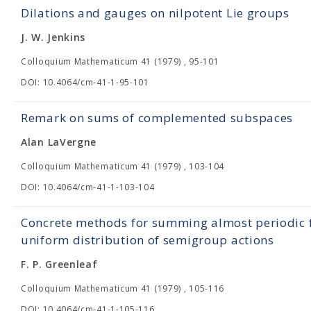
Dilations and gauges on nilpotent Lie groups
J. W. Jenkins
Colloquium Mathematicum 41 (1979) , 95-101
DOI: 10.4064/cm-41-1-95-101
Remark on sums of complemented subspaces
Alan LaVergne
Colloquium Mathematicum 41 (1979) , 103-104
DOI: 10.4064/cm-41-1-103-104
Concrete methods for summing almost periodic fu
uniform distribution of semigroup actions
F. P. Greenleaf
Colloquium Mathematicum 41 (1979) , 105-116
DOI: 10.4064/cm-41-1-105-116