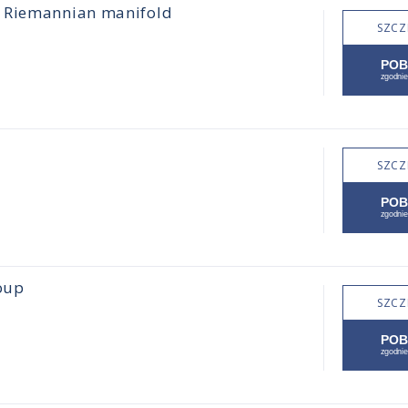
a Riemannian manifold
SZCZ
SZCZ
roup
SZCZ