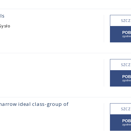
ls
SZCZ
Sysło
SZCZ
 narrow ideal class-group of
SZCZ