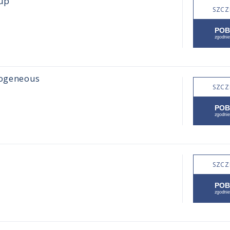
oup
SZCZ
mogeneous
SZCZ
SZCZ