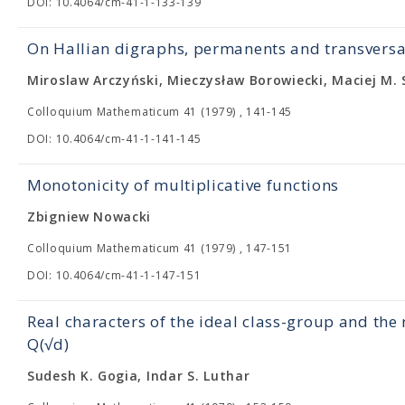
DOI: 10.4064/cm-41-1-133-139
On Hallian digraphs, permanents and transversa
Miroslaw Arczyński, Mieczysław Borowiecki, Maciej M. 
Colloquium Mathematicum 41 (1979) , 141-145
DOI: 10.4064/cm-41-1-141-145
Monotonicity of multiplicative functions
Zbigniew Nowacki
Colloquium Mathematicum 41 (1979) , 147-151
DOI: 10.4064/cm-41-1-147-151
Real characters of the ideal class-group and the
Q(√d)
Sudesh K. Gogia, Indar S. Luthar