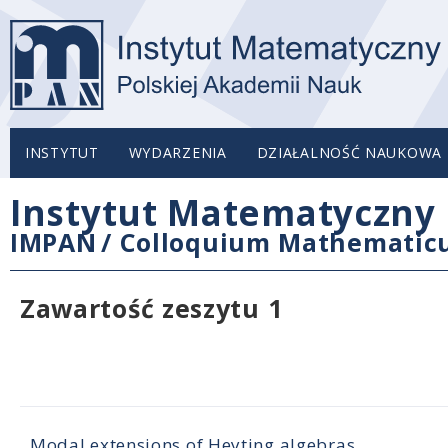
INSTYTUT
WYDARZENIA
DZIAŁALNOŚĆ NAUKOWA
Instytut Matematyczny 
IMPAN
/
Colloquium Mathemati
Zawartość zeszytu 1
Modal extensions of Heyting algebras