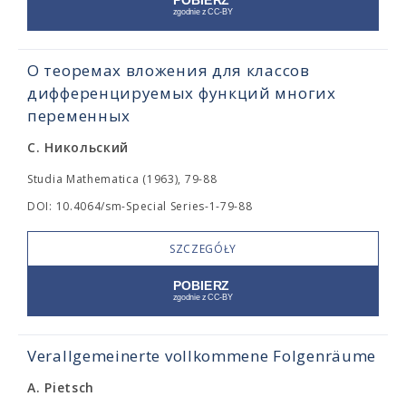
О теоремах вложения для классов
дифференцируемых функций многих
переменных
С. Никольский
Studia Mathematica (1963), 79-88
DOI: 10.4064/sm-Special Series-1-79-88
SZCZEGÓŁY
Verallgemeinerte vollkommene Folgenräume
A. Pietsch