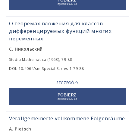
О теоремах вложения для классов
дифференцируемых функций многих
переменных
С. Никольский
Studia Mathematica (1963), 79-88
DOI: 10.4064/sm-Special Series-1-79-88
SZCZEGÓŁY
Verallgemeinerte vollkommene Folgenräume
A. Pietsch