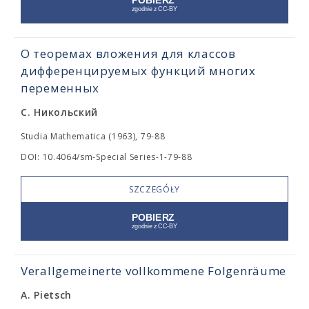
О теоремах вложения для классов
дифференцируемых функций многих
переменных
С. Никольский
Studia Mathematica (1963), 79-88
DOI: 10.4064/sm-Special Series-1-79-88
SZCZEGÓŁY
Verallgemeinerte vollkommene Folgenräume
A. Pietsch