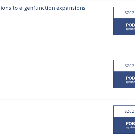
tions to eigenfunction expansions
SZCZ
SZCZ
SZCZ