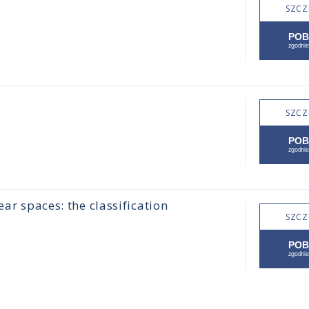
SZCZ
SZCZ
ear spaces: the classification
SZCZ