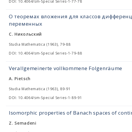
DOI: 10.4064/sm-Special Series-1-77-78
О теоремах вложения для классов дифферен
переменных
С. Никольский
Studia Mathematica (1963), 79-88
DOI: 10.4064/sm-Special Series-1-79-88
Verallgemeinerte vollkommene Folgenräume
A. Pietsch
Studia Mathematica (1963), 89-91
DOI: 10.4064/sm-Special Series-1-89-91
Isomorphic properties of Banach spaces of cont
Z. Semadeni