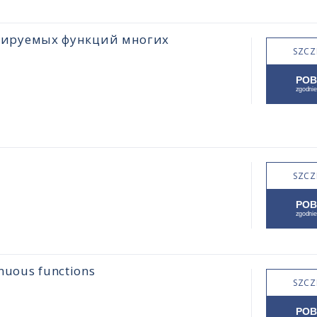
цируемых функций многих
SZCZ
SZCZ
inuous functions
SZCZ