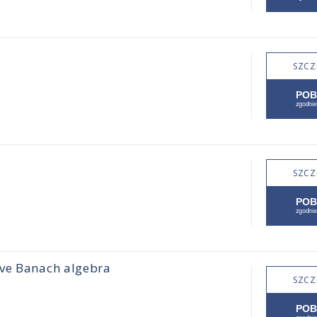
SZCZ
SZCZ
ive Banach algebra
SZCZ