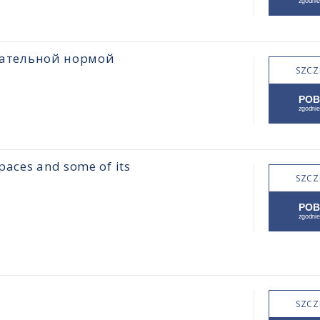
цательной нормой
SZCZ
paces and some of its
SZCZ
SZCZ