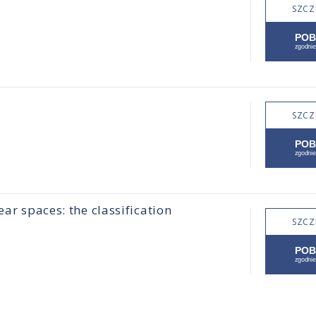
SZCZ
SZCZ
ear spaces: the classification
SZCZ