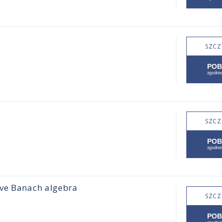
SZCZ
SZCZ
ive Banach algebra
SZCZ