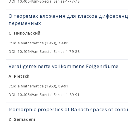
DOI: 10.4064/sm-Special Series-1-77-78
О теоремах вложения для классов дифферен
переменных
С. Никольский
Studia Mathematica (1963), 79-88
DOI: 10.4064/sm-Special Series-1-79-88
Verallgemeinerte vollkommene Folgenräume
A. Pietsch
Studia Mathematica (1963), 89-91
DOI: 10.4064/sm-Special Series-1-89-91
Isomorphic properties of Banach spaces of cont
Z. Semadeni