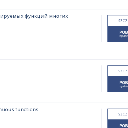
цируемых функций многих
SZCZ
SZCZ
inuous functions
SZCZ