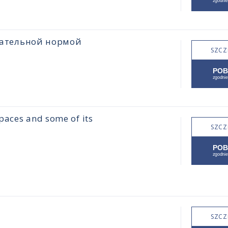
цательной нормой
SZCZ
paces and some of its
SZCZ
SZCZ