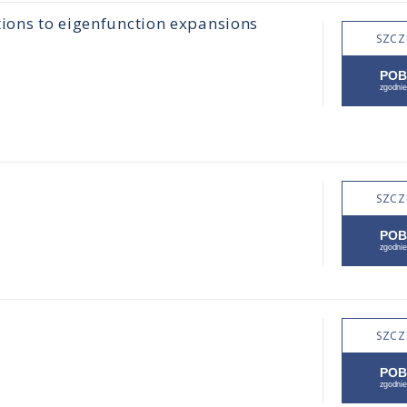
tions to eigenfunction expansions
SZCZ
SZCZ
SZCZ