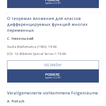
О теоремах вложения для классов
дифференцируемых функций многих
переменных
С. Никольский
Studia Mathematica (1963), 79-88
DOI: 10.4064/sm-Special Series-1-79-88
SZCZEGÓŁY
Verallgemeinerte vollkommene Folgenräume
A. Pietsch