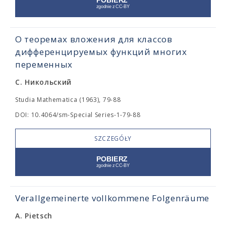
О теоремах вложения для классов
дифференцируемых функций многих
переменных
С. Никольский
Studia Mathematica (1963), 79-88
DOI: 10.4064/sm-Special Series-1-79-88
SZCZEGÓŁY
Verallgemeinerte vollkommene Folgenräume
A. Pietsch