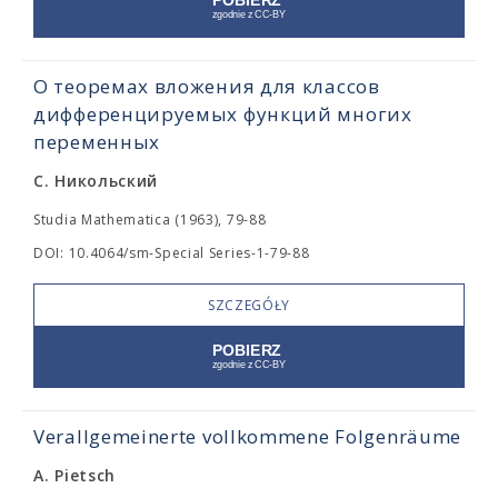
О теоремах вложения для классов
дифференцируемых функций многих
переменных
С. Никольский
Studia Mathematica (1963), 79-88
DOI: 10.4064/sm-Special Series-1-79-88
SZCZEGÓŁY
Verallgemeinerte vollkommene Folgenräume
A. Pietsch